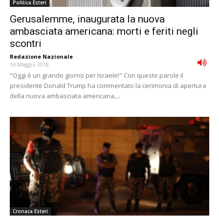
Politica Esteri
Gerusalemme, inaugurata la nuova
ambasciata americana: morti e feriti negli
scontri
Redazione Nazionale
-
14 Maggio 2018
"Oggi è un grande giorno per Israele!" Con queste parole il
presidente Donald Trump ha commentato la cerimonia di apertura
della nuova ambasciata americana,...
Cronaca Esteri