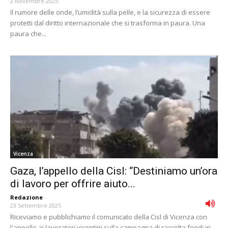
2 Novembre 2025
Il rumore delle onde, l’umidità sulla pelle, e la sicurezza di essere
protetti dal diritto internazionale che si trasforma in paura. Una
paura che...
Vicenza
Gaza, l’appello della Cisl: “Destiniamo un’ora
di lavoro per offrire aiuto...
Redazione
-
23 Settembre 2025
Riceviamo e pubblichiamo il comunicato della Cisl di Vicenza con
l'appello ai lavoratori vicentini sulla campagna di raccolta fondi in