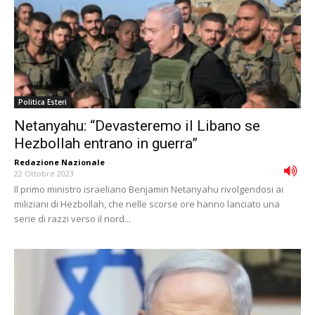
Politica Esteri
Netanyahu: “Devasteremo il Libano se
Hezbollah entrano in guerra”
Redazione Nazionale
-
22 Ottobre 2023
Il primo ministro israeliano Benjamin Netanyahu rivolgendosi ai
miliziani di Hezbollah, che nelle scorse ore hanno lanciato una
serie di razzi verso il nord...