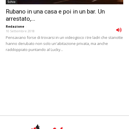
Schio
Rubano in una casa e poi in un bar. Un
arrestato,...
Redazione
-
10 Settembre 2018
Pensavano forse di trovarsi in un videogioco i tre ladri che stanotte
hanno derubato non solo un'abitazione privata, ma anche
raddoppiato puntando al Lucky...