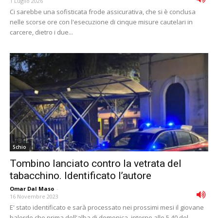
1 Luglio 2026
Ci sarebbe una sofisticata frode assicurativa, che si è conclusa
nelle scorse ore con l'esecuzione di cinque misure cautelari in
carcere, dietro i due...
Schio
Tombino lanciato contro la vetrata del
tabacchino. Identificato l’autore
Omar Dal Maso
-
16 Novembre 2023
E' stato identificato e sarà processato nei prossimi mesi il giovane
balordo che prima dell'alba di domenica, intorno alle 5.40 del