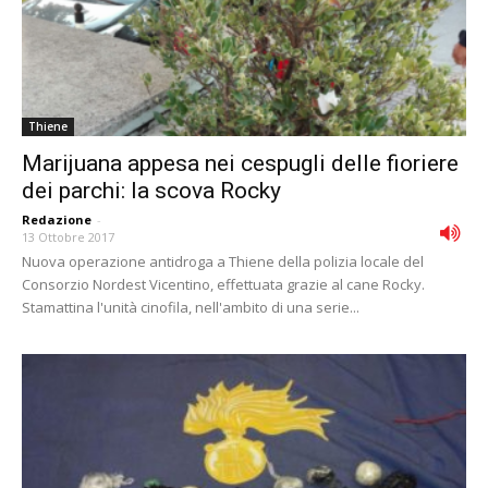
Thiene
Marijuana appesa nei cespugli delle fioriere
dei parchi: la scova Rocky
Redazione
-
13 Ottobre 2017
Nuova operazione antidroga a Thiene della polizia locale del
Consorzio Nordest Vicentino, effettuata grazie al cane Rocky.
Stamattina l'unità cinofila, nell'ambito di una serie...