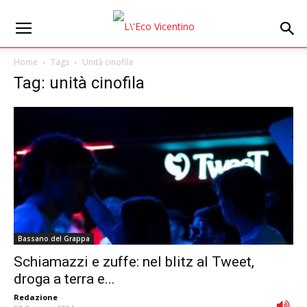
Home
Tags
Unità cinofila
Tag: unità cinofila
Bassano del Grappa
Schiamazzi e zuffe: nel blitz al Tweet,
droga a terra e...
Redazione
-