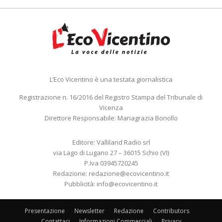
L’Eco Vicentino è una testata giornalistica
Registrazione n. 16/2016 del Registro Stampa del Tribunale di
Vicenza
Direttore Responsabile: Mariagrazia Bonollo
Editore: Valliland Radio srl
via Lago di Lugano 27 – 36015 Schio (VI)
P.Iva 03945720245
Redazione:
redazione@ecovicentino.it
Pubblicità:
info@ecovicentino.it
Presentazione
Newsletter
Redazione
Contributors
Contattaci
Informazioni Commerciali
Privacy