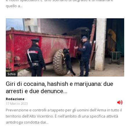
quello a...
Schio
Giri di cocaina, hashish e marijuana: due
arresti e due denunce...
Redazione
-
17 Marzo 2023
Prevenzione e controlli a tappeto per gli uomini dell'Arma in tutto il
territorio dell'Alto Vicentino. È nell’ambito di una specifica attività
antidroga condotta dai...