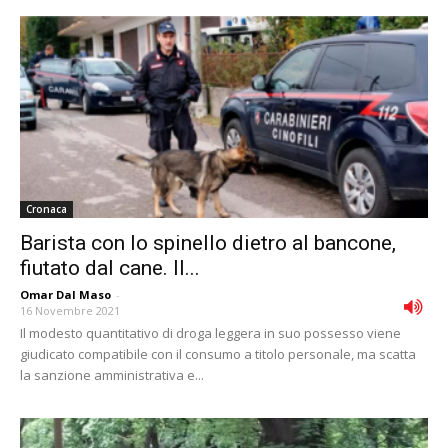
Cronaca
Barista con lo spinello dietro al bancone,
fiutato dal cane. Il...
Omar Dal Maso
-
16 Novembre 2021
Il modesto quantitativo di droga leggera in suo possesso viene
giudicato compatibile con il consumo a titolo personale, ma scatta
la sanzione amministrativa e...