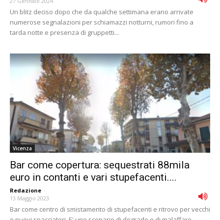
27 Gennaio 2024
Un blitz deciso dopo che da qualche settimana erano arrivate
numerose segnalazioni per schiamazzi notturni, rumori fino a
tarda notte e presenza di gruppetti...
Vicenza
Bar come copertura: sequestrati 88mila
euro in contanti e vari stupefacenti....
Redazione
-
13 Maggio 2023
Bar come centro di smistamento di stupefacenti e ritrovo per vecchi
e nuovi spacciatori. E' uno scenario di degrado e di malaffare