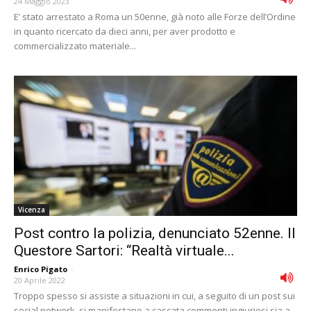
24 Maggio 2023
E’ stato arrestato a Roma un 50enne, già noto alle Forze dell’Ordine
in quanto ricercato da dieci anni, per aver prodotto e
commercializzato materiale...
Vicenza
Post contro la polizia, denunciato 52enne. Il
Questore Sartori: “Realtà virtuale...
Enrico Pigato
-
20 Aprile 2022
Troppo spesso si assiste a situazioni in cui, a seguito di un post sui
social network, si manifestano a cascata commenti ingiuriosi sia a...