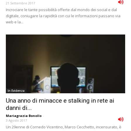
21 Settembre 2017
Incrociare le tante possibilità offerte dal mondo dei social e dal
digitale, coniugare la rapidità con cui le informazioni passano via
web e la...
In Evidenza
Una anno di minacce e stalking in rete ai
danni di...
Mariagrazia Bonollo
-
3 Agosto 2017
Un 29enne di Cornedo Vicentino, Marco Cecchetto, incensurato, è