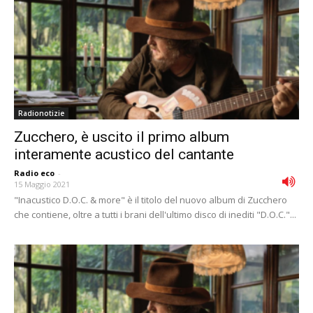
Radionotizie
Zucchero, è uscito il primo album
interamente acustico del cantante
Radio eco
-
15 Maggio 2021
"Inacustico D.O.C. & more" è il titolo del nuovo album di Zucchero
che contiene, oltre a tutti i brani dell'ultimo disco di inediti "D.O.C."...