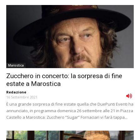
Marostica
Zucchero in concerto: la sorpresa di fine
estate a Marostica
Redazione
-
16 Settembre 2021
È una grande sorpresa di fine estate quella che DuePunti Eventi ha
annunciato, in programma domenica 26 settembre alle 21 in Piazza
Castello a Marostica: Zucchero “Sugar” Fornaciari vi farà tappa...