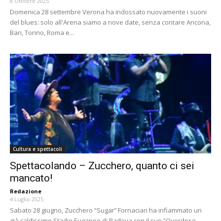
8 Ottobre 2025
Domenica 28 settembre Verona ha indossato nuovamente i suoni
del blues: solo all'Arena siamo a nove date, senza contare Ancona,
Bari, Torino, Roma e...
Cultura e spettacoli
Spettacolando – Zucchero, quanto ci sei
mancato!
Redazione
-
4 Luglio 2025
Sabato 28 giugno, Zucchero “Sugar” Fornaciari ha infiammato un
già caldissimo Stadio Euganeo di Padova con il suo “Overdose