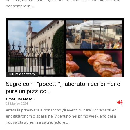
per sempre in...
Cultura e spettacoli
Sagre con i “pocetti”, laboratori per bimbi e
pure un pizzico...
Omar Dal Maso
-
21 Marzo 2024
Arriva la primavera e fioriscono gli eventi culturali, divertenti ed
enogastronomici sparsi nel Vicentino nel primo week end della
nuova stagione. Tra sagre, letture...