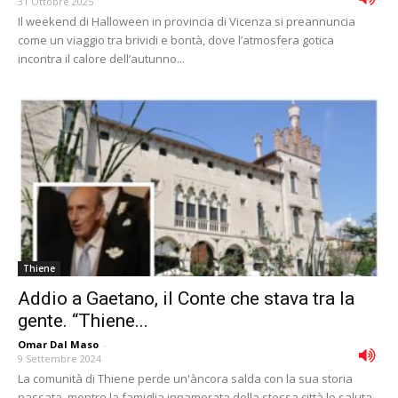
31 Ottobre 2025
Il weekend di Halloween in provincia di Vicenza si preannuncia
come un viaggio tra brividi e bontà, dove l’atmosfera gotica
incontra il calore dell’autunno...
Thiene
Addio a Gaetano, il Conte che stava tra la
gente. “Thiene...
Omar Dal Maso
-
9 Settembre 2024
La comunità di Thiene perde un'àncora salda con la sua storia
passata, mentre la famiglia innamorata della stessa città lo saluta