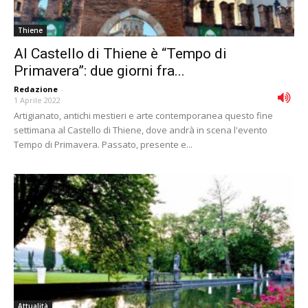
Thiene
Al Castello di Thiene è “Tempo di
Primavera”: due giorni fra...
Redazione
-
1 Aprile 2022
Artigianato, antichi mestieri e arte contemporanea questo fine
settimana al Castello di Thiene, dove andrà in scena l'evento
Tempo di Primavera. Passato, presente e...
Attualità