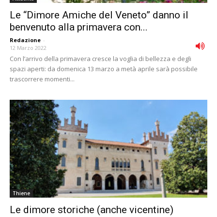
Le “Dimore Amiche del Veneto” danno il
benvenuto alla primavera con...
Redazione
-
12 Marzo 2022
Con l’arrivo della primavera cresce la voglia di bellezza e degli
spazi aperti: da domenica 13 marzo a metà aprile sarà possibile
trascorrere momenti...
Thiene
Le dimore storiche (anche vicentine)