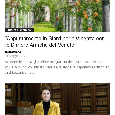
Cultura e spettacoli
“Appuntamento in Giardino” a Vicenza con
le Dimore Amiche del Veneto
Redazione
-
31 Maggio 2022
Scoprire le meraviglie celate nei giardini delle ville, solitamente
chiusi al pubblico, intrisi di storia e di storie, di capolavori artistici ed
architettonici, ma...