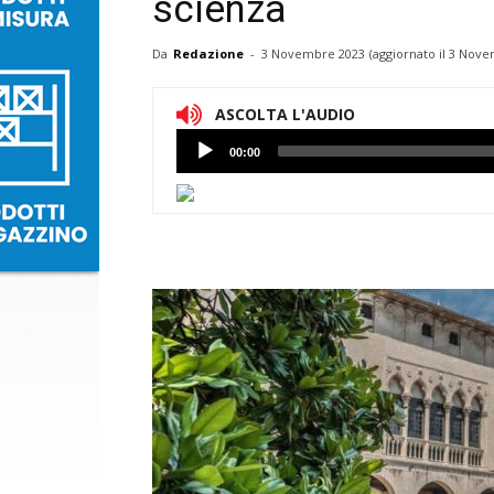
scienza
Da
Redazione
-
3 Novembre 2023
(aggiornato il
3 Nove
ASCOLTA L'AUDIO
Lettore
00:00
Audio