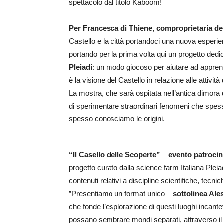
spettacolo dal titolo Kaboom!
Per Francesca di Thiene, comproprietaria de
Castello e la città portandoci una nuova esperien
portando per la prima volta qui un progetto dedica
Pleiadi
: un modo giocoso per aiutare ad appren
è la visione del Castello in relazione alle attivi
La mostra, che sarà ospitata nell’antica dimora del 
di sperimentare straordinari fenomeni che spess
spesso conosciamo le origini.
“Il Casello delle Scoperte”
–
evento patrocin
progetto curato dalla science farm Italiana Plei
contenuti relativi a discipline scientifiche, tecni
”Presentiamo un format unico –
sottolinea Ale
che fonde l’esplorazione di questi luoghi incante
possano sembrare mondi separati, attraverso il