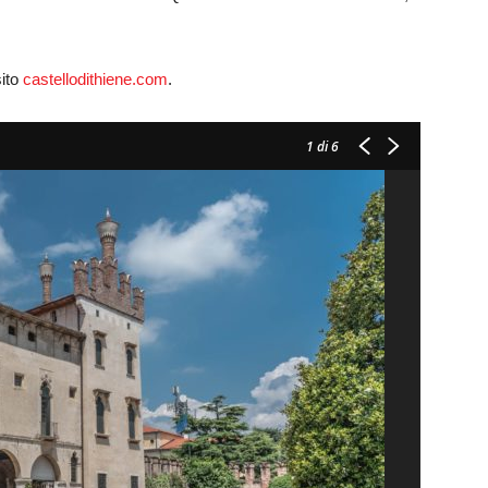
sito
castellodithiene.com
.
1
di 6