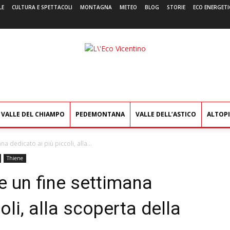
LE
CULTURA E SPETTACOLI
MONTAGNA
METEO
BLOG
STORIE
ECO ENERGETI
L'Eco
Vicentino
VALLE DEL CHIAMPO
PEDEMONTANA
VALLE DELL’ASTICO
ALTOP
na dedicato ai più piccoli, alla...
Thiene
ne un fine settimana
oli, alla scoperta della