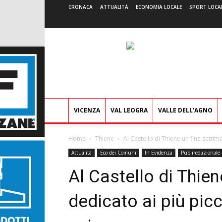
CRONACA
ATTUALITÀ
ECONOMIA LOCALE
SPORT LOCA
VICENZA
VAL LEOGRA
VALLE DELL’AGNO
Home
Thiene
Al Castello di Thiene un fine settima
Attualità
Eco dei Comuni
In Evidenza
Publiredazionale
Al Castello di Thie
dedicato ai più picc