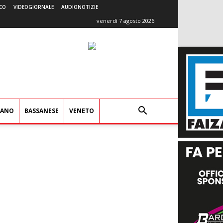
CO
VIDEOGIORNALE
AUDIONOTIZIE
venerdì 7 agosto 2026
IANO
BASSANESE
VENETO