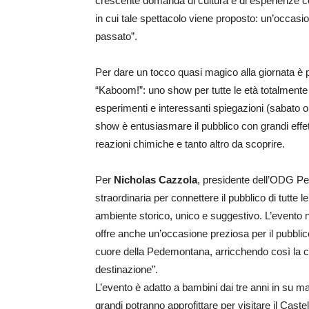
crescente domanda di cultura e di esperienze co
in cui tale spettacolo viene proposto: un’occasion
passato”.
Per dare un tocco quasi magico alla giornata è pr
“Kaboom!”: uno show per tutte le età totalmente 
esperimenti e interessanti spiegazioni (sabato o
show è entusiasmare il pubblico con grandi effet
reazioni chimiche e tanto altro da scoprire.
Per
Nicholas Cazzola
, presidente dell’ODG Pe
straordinaria per connettere il pubblico di tutte 
ambiente storico, unico e suggestivo. L’evento n
offre anche un’occasione preziosa per il pubblico
cuore della Pedemontana, arricchendo così la c
destinazione”.
L’evento è adatto a bambini dai tre anni in su ma 
grandi potranno approfittare per visitare il Caste