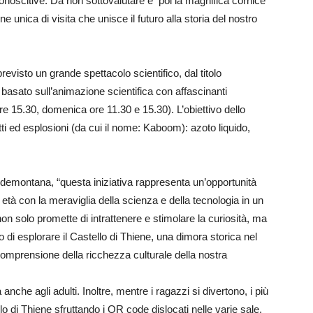
noscitive. Da non sottovalutare è poi la magnifica cornice
e unica di visita che unisce il futuro alla storia del nostro
evisto un grande spettacolo scientifico, dal titolo
basato sull’animazione scientifica con affascinanti
re 15.30, domenica ore 11.30 e 15.30). L’obiettivo dello
ti ed esplosioni (da cui il nome: Kaboom): azoto liquido,
demontana, “questa iniziativa rappresenta un’opportunità
le età con la meraviglia della scienza e della tecnologia in un
on solo promette di intrattenere e stimolare la curiosità, ma
 di esplorare il Castello di Thiene, una dimora storica nel
omprensione della ricchezza culturale della nostra
anche agli adulti. Inoltre, mentre i ragazzi si divertono, i più
llo di Thiene sfruttando i QR code dislocati nelle varie sale,