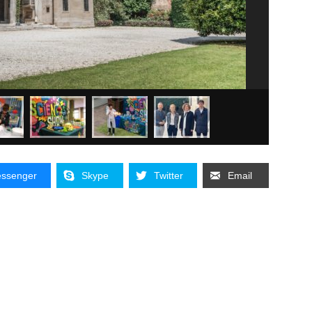
ssenger
Skype
Twitter
Email