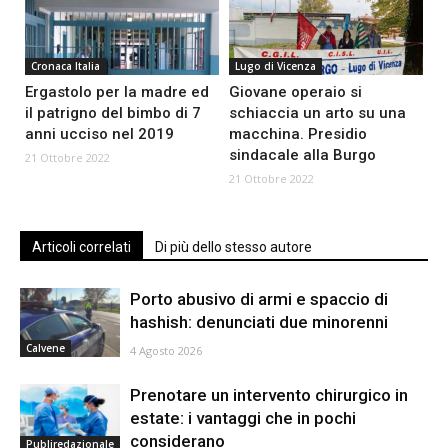
Cronaca Italia
Lugo di Vicenza
Ergastolo per la madre ed
Giovane operaio si
il patrigno del bimbo di 7
schiaccia un arto su una
anni ucciso nel 2019
macchina. Presidio
sindacale alla Burgo
21 Ottobre 2022
21 Ottobre 2022
Articoli correlati
Di più dello stesso autore
Porto abusivo di armi e spaccio di
hashish: denunciati due minorenni
Calvene
4 Agosto 2026
Prenotare un intervento chirurgico in
estate: i vantaggi che in pochi
considerano
Publiredazionale