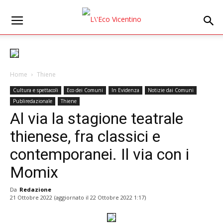
Home
Thiene
Cultura e spettacoli
Eco dei Comuni
In Evidenza
Notizie dai Comuni
Publiredazionale
Thiene
Al via la stagione teatrale
thienese, fra classici e
contemporanei. Il via con i
Momix
Da
Redazione
21 Ottobre 2022
(aggiornato il
22 Ottobre 2022 1:17
)