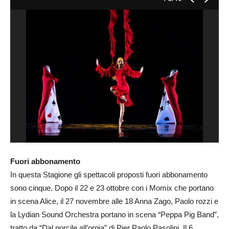
Fuori abbonamento
In questa Stagione gli spettacoli proposti fuori abbonamento
sono cinque. Dopo il 22 e 23 ottobre con i Momix che portano
in scena Alice, il 27 novembre alle 18 Anna Zago, Paolo rozzi e
la Lydian Sound Orchestra portano in scena “Peppa Pig Band”,
tratto da “Dal porcile all’orgia” di Pier Paolo Pasolini. Il 6