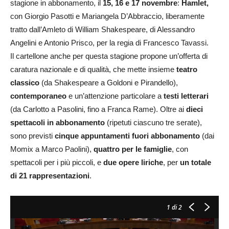
stagione in abbonamento, il
15, 16 e 17 novembre
:
Hamlet,
con Giorgio Pasotti e Mariangela D’Abbraccio, liberamente
tratto dall’Amleto di William Shakespeare, di Alessandro
Angelini e Antonio Prisco, per la regia di Francesco Tavassi.
Il cartellone anche per questa stagione propone un’offerta di
caratura nazionale e di qualità, che mette insieme
teatro
classico
(da Shakespeare a Goldoni e Pirandello),
contemporaneo
e un’attenzione particolare a
testi letterari
(da Carlotto a Pasolini, fino a Franca Rame). Oltre ai
dieci
spettacoli in abbonamento
(ripetuti ciascuno tre serate),
sono previsti
cinque appuntamenti fuori abbonamento
(dai
Momix a Marco Paolini),
quattro per le famiglie
, con
spettacoli per i più piccoli, e
due opere liriche
, per
un totale
di 21 rappresentazioni
.
1
di 2