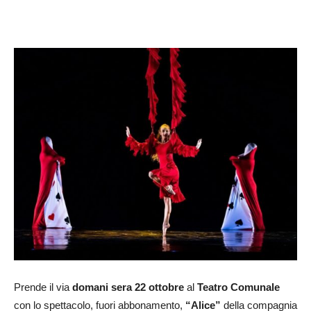
Prende il via
domani sera 22 ottobre
al
Teatro Comunale
con lo spettacolo, fuori abbonamento,
“Alice”
della compagnia