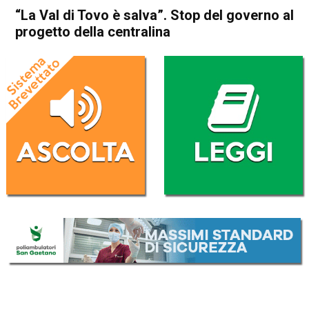
“La Val di Tovo è salva”. Stop del governo al
progetto della centralina
Home
Thiene
Arsiero
Thiene
Arsiero
Attualità
In Evidenza
“La Val di Tovo è salva”. Stop
del governo al progetto della
centralina
Da
Redazione
2 Febbraio 2018
(aggiornato il
2 Febbraio 2018 9:44
)
ASCOLTA L'AUDIO