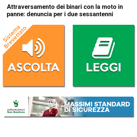
Attraversamento dei binari con la moto in
panne: denuncia per i due sessantenni
Home
Thiene
Cronaca
In Evidenza
Thiene
Attraversamento dei binari
con la moto in panne:
denuncia per i due
sessantenni
Da
Redazione
15 Febbraio 2018
(aggiornato il
15 Febbraio 2018 17:49
)