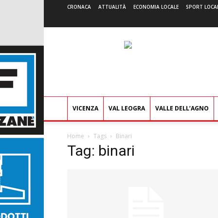
CRONACA
ATTUALITÀ
ECONOMIA LOCALE
SPORT LOCA
VICENZA
VAL LEOGRA
VALLE DELL’AGNO
Home
Tags
Binari
Tag: binari