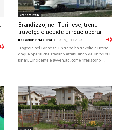
Cronaca Italia
:
Brandizzo, nel Torinese, treno
e
travolge e uccide cinque operai
Redazione Nazionale
-
31 Agosto 2023
Tragedia nel Torinese: un treno ha travolto e ucciso
cinque operai che stavano effettuando dei lavori sui
binari. L'incidente è avvenuto, come riferiscono i...
Vicenza