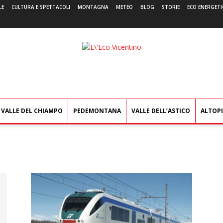
LE
CULTURA E SPETTACOLI
MONTAGNA
METEO
BLOG
STORIE
ECO ENERGETI
L'Eco
Vicentino
VALLE DEL CHIAMPO
PEDEMONTANA
VALLE DELL’ASTICO
ALTOP