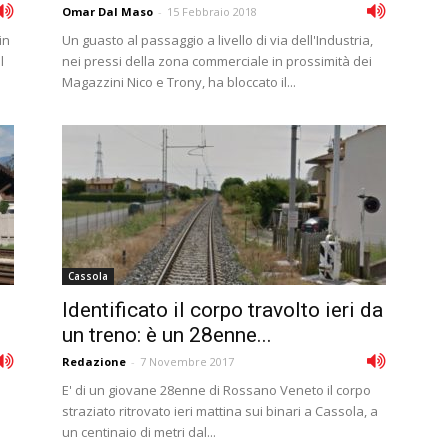
Omar Dal Maso
-
15 Febbraio 2018
in
Un guasto al passaggio a livello di via dell'Industria,
l
nei pressi della zona commerciale in prossimità dei
Magazzini Nico e Trony, ha bloccato il...
Cassola
Identificato il corpo travolto ieri da
un treno: è un 28enne...
Redazione
-
7 Novembre 2017
E' di un giovane 28enne di Rossano Veneto il corpo
straziato ritrovato ieri mattina sui binari a Cassola, a
un centinaio di metri dal...