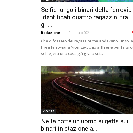
Selfie lungo i binari della ferrovia:
identificati quattro ragazzini fra
gli...
Redazione
-
11 Febbraio 2021
Che ci fossero dei ragazzini che andavano lungo la
linea ferroviaria Vicenza-Schio a Thiene per farsi d
selfie, era una cosa già girata sui...
Vicenza
Nella notte un uomo si getta sui
binari in stazione a...