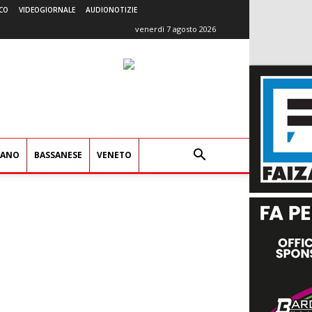
CO
VIDEOGIORNALE
AUDIONOTIZIE
venerdì 7 agosto 2026
IANO
BASSANESE
VENETO