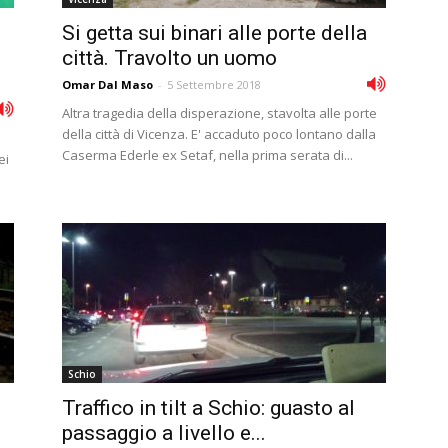
Si getta sui binari alle porte della
città. Travolto un uomo
Omar Dal Maso
-
5 Settembre 2018
Altra tragedia della disperazione, stavolta alle porte
della città di Vicenza. E' accaduto poco lontano dalla
Caserma Ederle ex Setaf, nella prima serata di...
ei
Schio
Traffico in tilt a Schio: guasto al
passaggio a livello e...