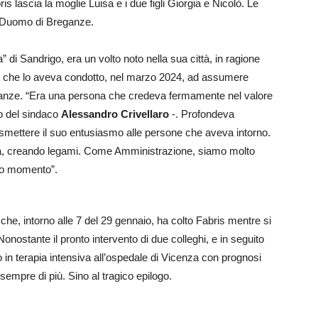
bris lascia la moglie Luisa e i due figli Giorgia e Nicolò. Le
el Duomo di Breganze.
” di Sandrigo, era un volto noto nella sua città, in ragione
e che lo aveva condotto, nel marzo 2024, ad assumere
reganze. “Era una persona che credeva fermamente nel valore
rdo del sindaco
Alessandro Crivellaro
-. Profondeva
mettere il suo entusiasmo alle persone che aveva intorno.
tà, creando legami. Come Amministrazione, siamo molto
ico momento”.
che, intorno alle 7 del 29 gennaio, ha colto Fabris mentre si
Nonostante il pronto intervento di due colleghi, e in seguito
 in terapia intensiva
all’ospedale di Vicenza con prognosi
ta sempre di più. Sino al tragico epilogo.