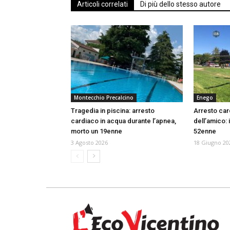
Articoli correlati
Di più dello stesso autore
Montecchio Precalcino
Enego
Tragedia in piscina: arresto
Arresto car
cardiaco in acqua durante l’apnea,
dell’amico: i
morto un 19enne
52enne
3 Agosto 2026
18 Giugno 20