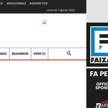
CO
VIDEOGIORNALE
AUDIONOTIZIE
venerdì 7 agosto 2026
IANO
BASSANESE
VENETO