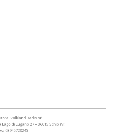
itore: Valliland Radio srl
a Lago di Lugano 27 – 36015 Schio (VI)
Iva 03945720245