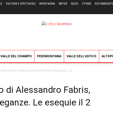
LE
CULTURA E SPETTACOLI
MONTAGNA
METEO
BLOG
STORIE
ECO ENERGETI
L'Eco
Vicentino
VALLE DEL CHIAMPO
PEDEMONTANA
VALLE DELL’ASTICO
ALTOP
di Alessandro Fabris, presidente Fidas Breganze. Le...
so di Alessandro Fabris,
eganze. Le esequie il 2