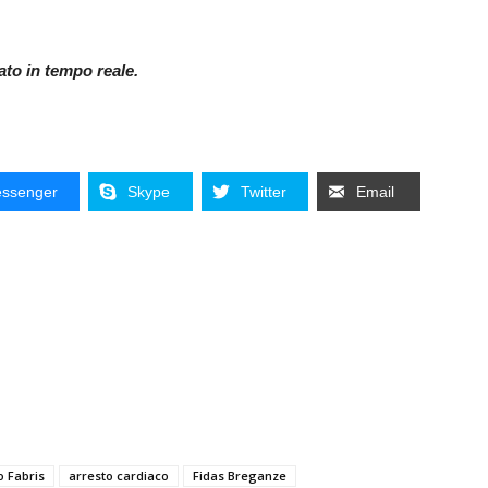
nato in tempo reale.
ssenger
Skype
Twitter
Email
o Fabris
arresto cardiaco
Fidas Breganze