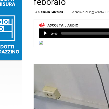
febbraio
Da
Gabriele Silvestri
-
31 Gennaio 2026
(aggiornato il
3
ASCOLTA L'AUDIO
Lettore
00:00
Audio