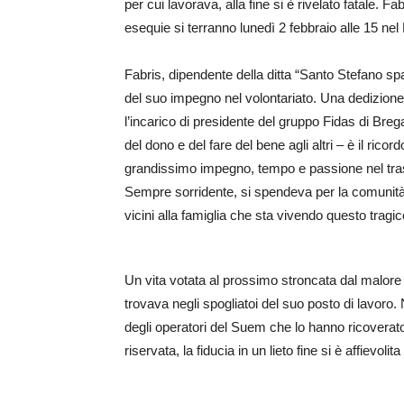
per cui lavorava, alla fine si è rivelato fatale. Fa
esequie si terranno lunedì 2 febbraio alle 15 n
Fabris, dipendente della ditta “Santo Stefano spa
del suo impegno nel volontariato. Una dedizion
l’incarico di presidente del gruppo Fidas di B
del dono e del fare del bene agli altri – è il rico
grandissimo impegno, tempo e passione nel tras
Sempre sorridente, si spendeva per la comuni
vicini alla famiglia che sta vivendo questo trag
Un vita votata al prossimo stroncata dal malore 
trovava negli spogliatoi del suo posto di lavoro. 
degli operatori del Suem che lo hanno ricoverato
riservata, la fiducia in un lieto fine si è affievoli