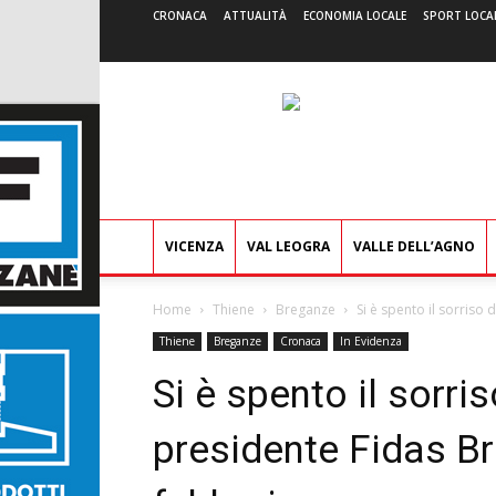
CRONACA
ATTUALITÀ
ECONOMIA LOCALE
SPORT LOCA
VICENZA
VAL LEOGRA
VALLE DELL’AGNO
Home
Thiene
Breganze
Si è spento il sorriso 
Thiene
Breganze
Cronaca
In Evidenza
Si è spento il sorri
presidente Fidas Br