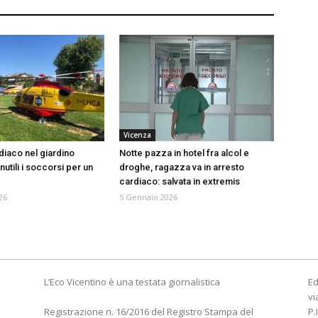
Vicenza
diaco nel giardino
Notte pazza in hotel fra alcol e
nutili i soccorsi per un
droghe, ragazza va in arresto
cardiaco: salvata in extremis
26
5 Gennaio 2026
L’Eco Vicentino è una testata giornalistica
Ed
vi
Registrazione n. 16/2016 del Registro Stampa del
P.