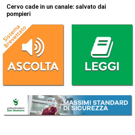
Cervo cade in un canale: salvato dai
pompieri
Home
Thiene
Calvene
Thiene
Calvene
Cronaca
In Evidenza
Cervo cade in un canale:
salvato dai pompieri
Da
Redazione
4 Ottobre 2020
(aggiornato il
4 Ottobre 2020 20:53
)
ASCOLTA L'AUDIO
Lettore
00:00
00:00