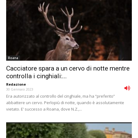
Roana
Cacciatore spara a un cervo di notte mentre
controlla i cinghiali:...
Redazione
-
30 Gennaio 2023
Era autorizzato al controllo del cinghiale, ma ha “preferito”
abbattere un cervo. Perlopiù di notte, quando è assolutamente
vietato. E’ successo a Roana, dove N.Z.,...