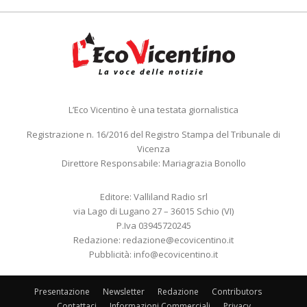
L’Eco Vicentino è una testata giornalistica
Registrazione n. 16/2016 del Registro Stampa del Tribunale di
Vicenza
Direttore Responsabile: Mariagrazia Bonollo
Editore: Valliland Radio srl
via Lago di Lugano 27 – 36015 Schio (VI)
P.Iva 03945720245
Redazione:
redazione@ecovicentino.it
Pubblicità:
info@ecovicentino.it
Presentazione
Newsletter
Redazione
Contributors
Contattaci
Informazioni Commerciali
Privacy