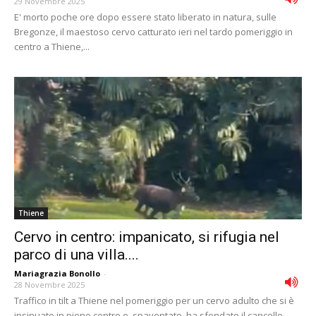
29 Novembre 2025
E' morto poche ore dopo essere stato liberato in natura, sulle
Bregonze, il maestoso cervo catturato ieri nel tardo pomeriggio in
centro a Thiene,...
Thiene
Cervo in centro: impanicato, si rifugia nel
parco di una villa....
Mariagrazia Bonollo
-
28 Novembre 2025
Traffico in tilt a Thiene nel pomeriggio per un cervo adulto che si è
insinuato in pieno centro e, spaventato, ha sfondato il cancello...