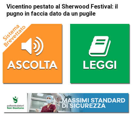
Vicentino pestato al Sherwood Festival: il
pugno in faccia dato da un pugile
Home
Thiene
Chiuppano
Thiene
Chiuppano
Cronaca
In Evidenza
Veneto
Vicentino pestato al
Sherwood Festival: il pugno
in faccia dato da un pugile
Da
Redazione
23 Settembre 2025
(aggiornato il
24 Settembre 2025 8:22
)
ASCOLTA L'AUDIO