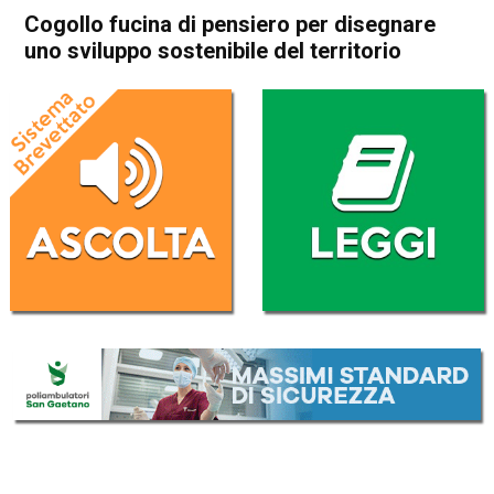
Cogollo fucina di pensiero per disegnare
uno sviluppo sostenibile del territorio
Home
Thiene
Cogollo del Cengio
Attualità
Thiene
Cogollo del Cengio
In Evidenza
Cogollo fucina di pensiero per
disegnare uno sviluppo
sostenibile del territorio
Da
Redazione
28 Settembre 2017
(aggiornato il
28 Settembre 2017 18:32
)
ASCOLTA L'AUDIO