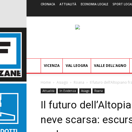
CRONACA
ATTUALITÀ
ECONOMIA LOCALE
SPORT LOCA
VICENZA
VAL LEOGRA
VALLE DELL’AGNO
Home
Asiago
Roana
Il futuro dell’Altopiano f
Attualità
In Evidenza
Asiago
Roana
Il futuro dell’Altopi
neve scarsa: escur