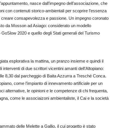
all’appuntamento, nasce dall’impegno dell’associazione, che
ni con contenuti storico-ambientali per scoprire l’essenza
vo di creare consapevolezza e passione. Un impegno coronato
osto da Mosson ad Asiago: considerato un modello
 GoSlow 2020 e quello degli Stati generali del Turismo
a esplorativa la mattina, un pranzo insieme e quindi il
nterventi di due scrittori vicentini amanti dell’Altopiano:
lle 8,30 dal parcheggio di Baita Azzurra a Tresché Conca.
piano, come l’impianto di innevamento artificiale per un
voci alternative, le opinioni e le competenze di chi frequenta,
na, come le associaizoni ambientaliste, il Cai e la società
ammato delle Melette a Gallio, il cui progetto è stato