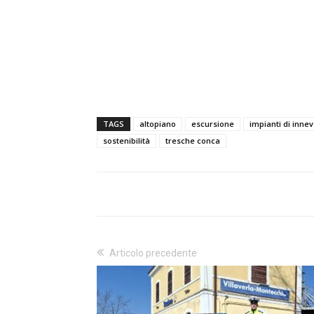
TAGS
altopiano
escursione
impianti di inn
sostenibilità
tresche conca
Articolo precedente