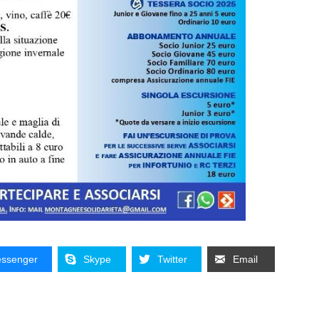
ssenger
Skype
Twitter
Email