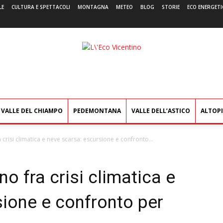
LE
CULTURA E SPETTACOLI
MONTAGNA
METEO
BLOG
STORIE
ECO ENERGETI
L'Eco
Vicentino
VALLE DEL CHIAMPO
PEDEMONTANA
VALLE DELL’ASTICO
ALTOP
ra crisi climatica e neve scarsa: escursione e confronto...
ano fra crisi climatica e
sione e confronto per