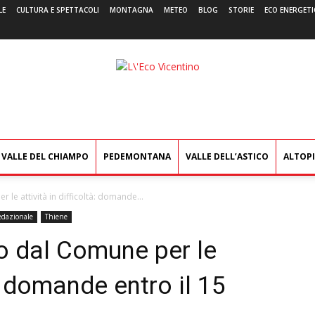
LE
CULTURA E SPETTACOLI
MONTAGNA
METEO
BLOG
STORIE
ECO ENERGETI
L'Eco
Vicentino
VALLE DEL CHIAMPO
PEDEMONTANA
VALLE DELL’ASTICO
ALTOP
le attività in difficoltà: domande...
edazionale
Thiene
o dal Comune per le
à: domande entro il 15