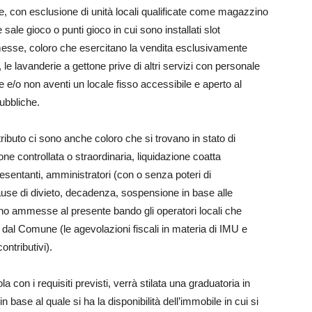
ne, con esclusione di unità locali qualificate come magazzino
ale gioco o punti gioco in cui sono installati slot
esse, coloro che esercitano la vendita esclusivamente
, le lavanderie a gettone prive di altri servizi con personale
e e/o non aventi un locale fisso accessibile e aperto al
ubbliche.
ibuto ci sono anche coloro che si trovano in stato di
ne controllata o straordinaria, liquidazione coatta
esentanti, amministratori (con o senza poteri di
ause di divieto, decadenza, sospensione in base alle
ono ammesse al presente bando gli operatori locali che
ti dal Comune (le agevolazioni fiscali in materia di IMU e
ontributivi).
ola con i requisiti previsti, verrà stilata una graduatoria in
 in base al quale si ha la disponibilità dell’immobile in cui si