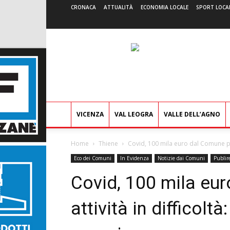
CRONACA
ATTUALITÀ
ECONOMIA LOCALE
SPORT LOCA
VICENZA
VAL LEOGRA
VALLE DELL’AGNO
Home
Thiene
Covid, 100 mila euro dal Comune per 
Eco dei Comuni
In Evidenza
Notizie dai Comuni
Publir
Covid, 100 mila eur
attività in difficolt