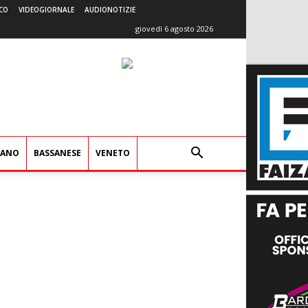
CO
VIDEOGIORNALE
AUDIONOTIZIE
giovedì 6 agosto 2026
IANO
BASSANESE
VENETO