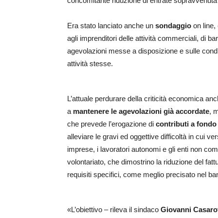
concomitante riduzione di entrate sopravvenuta
Era stato lanciato anche un
sondaggio
on line,
agli imprenditori delle attività commerciali, di bar
agevolazioni messe a disposizione e sulle condizi
attività stesse.
L’attuale perdurare della criticità economica an
a
mantenere le agevolazioni già accordate
, m
che prevede l’erogazione di
contributi a fondo
alleviare le gravi ed oggettive difficoltà in cui ve
imprese, i lavoratori autonomi e gli enti non com
volontariato, che dimostrino la riduzione del fa
requisiti specifici, come meglio precisato nel ba
«L’obiettivo – rileva il sindaco
Giovanni Casaro