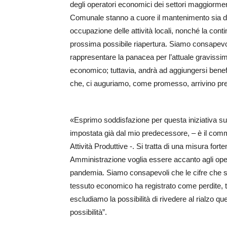
degli operatori economici dei settori maggiormen
Comunale stanno a cuore il mantenimento sia dell’o
occupazione delle attività locali, nonché la cont
prossima possibile riapertura. Siamo consapevo
rappresentare la panacea per l’attuale gravissim
economico; tuttavia, andrà ad aggiungersi benefi
che, ci auguriamo, come promesso, arrivino pr
«Esprimo soddisfazione per questa iniziativa su
impostata già dal mio predecessore, – è il com
Attività Produttive -. Si tratta di una misura fo
Amministrazione voglia essere accanto agli ope
pandemia. Siamo consapevoli che le cifre che si
tessuto economico ha registrato come perdite, tu
escludiamo la possibilità di rivedere al rialzo qu
possibilità”.