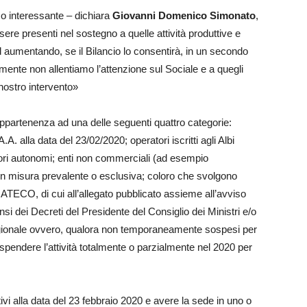
zo interessante – dichiara
Giovanni Domenico Simonato
,
sere presenti nel sostegno a quelle attività produttive e
d aumentando, se il Bilancio lo consentirà, in un secondo
mente non allentiamo l’attenzione sul Sociale e a quegli
nostro intervento»
’appartenenza ad una delle seguenti quattro categorie:
.A. alla data del 23/02/2020; operatori iscritti agli Albi
atori autonomi; enti non commerciali (ad esempio
e in misura prevalente o esclusiva; coloro che svolgono
i ATECO, di cui all’allegato pubblicato assieme all’avviso
si dei Decreti del Presidente del Consiglio dei Ministri e/o
egionale ovvero, qualora non temporaneamente sospesi per
ospendere l’attività totalmente o parzialmente nel 2020 per
ativi alla data del 23 febbraio 2020 e avere la sede in uno o