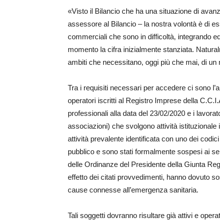
«Visto il Bilancio che ha una situazione di avan
assessore al Bilancio – la nostra volontà è di es
commerciali che sono in difficoltà, integrando e
momento la cifra inizialmente stanziata. Natural
ambiti che necessitano, oggi più che mai, di un 
Tra i requisiti necessari per accedere ci sono l
operatori iscritti al Registro Imprese della C.C.I.A
professionali alla data del 23/02/2020 e i lavor
associazioni) che svolgono attività istituzional
attività prevalente identificata con uno dei codic
pubblico e sono stati formalmente sospesi ai sen
delle Ordinanze del Presidente della Giunta R
effetto dei citati provvedimenti, hanno dovuto s
cause connesse all’emergenza sanitaria.
Tali soggetti dovranno risultare già attivi e oper