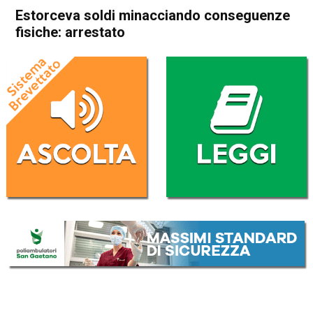
Estorceva soldi minacciando conseguenze
fisiche: arrestato
Home
Thiene
Cronaca
In Evidenza
Thiene
Estorceva soldi minacciando
conseguenze fisiche:
arrestato
Da
Redazione
24 Agosto 2017
ASCOLTA L'AUDIO