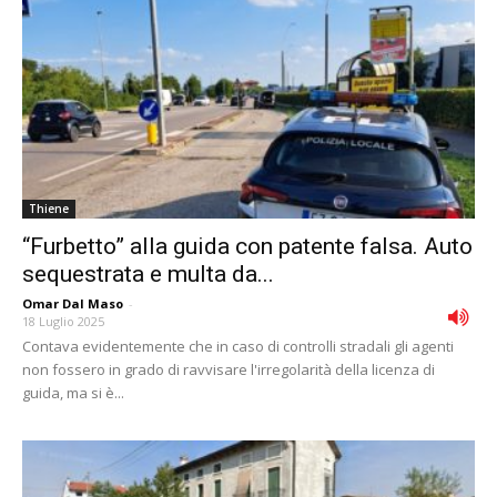
Thiene
“Furbetto” alla guida con patente falsa. Auto
sequestrata e multa da...
Omar Dal Maso
-
18 Luglio 2025
Contava evidentemente che in caso di controlli stradali gli agenti
non fossero in grado di ravvisare l'irregolarità della licenza di
guida, ma si è...