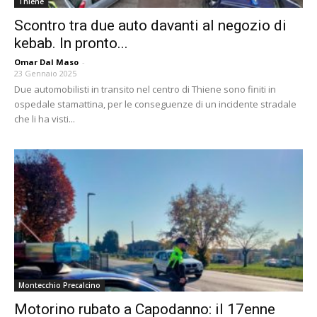
Thiene
Scontro tra due auto davanti al negozio di
kebab. In pronto...
Omar Dal Maso
-
23 Gennaio 2025
Due automobilisti in transito nel centro di Thiene sono finiti in
ospedale stamattina, per le conseguenze di un incidente stradale
che li ha visti...
Montecchio Precalcino
Motorino rubato a Capodanno: il 17enne