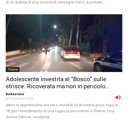
di un autista di una società di consegne merci, a portare...
Thiene
Adolescente investita al “Bosco” sulle
strisce. Ricoverata ma non in pericolo...
Redazione
-
20 Dicembre 2023
Attimi di apprensione ieri sera, martedì 19 dicembre poco dopo le
18, per l'investimento di una ragazza minorenne a Thiene. Una
donna 50enne, residente...