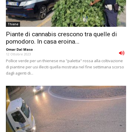
Thiene
Piante di cannabis crescono tra quelle di
pomodoro. In casa eroina...
Omar Dal Maso
-
12 Ottobre 2023
Pollice verde per un thienese ma "paletta" rossa alla coltivazione
di piantine per usi illeciti quella mostrata nel fine settimana scorso
dagli agenti di...