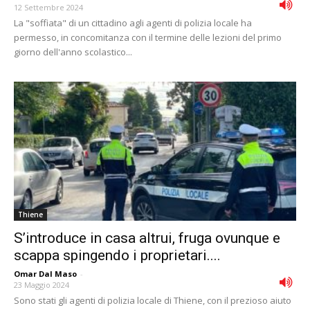
12 Settembre 2024
La "soffiata" di un cittadino agli agenti di polizia locale ha
permesso, in concomitanza con il termine delle lezioni del primo
giorno dell'anno scolastico...
Thiene
S’introduce in casa altrui, fruga ovunque e
scappa spingendo i proprietari....
Omar Dal Maso
-
23 Maggio 2024
Sono stati gli agenti di polizia locale di Thiene, con il prezioso aiuto