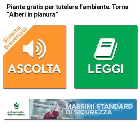
Piante gratis per tutelare l’ambiente. Torna
“Alberi in pianura”
Home
Thiene
Attualità
In Evidenza
Thiene
Piante gratis per tutelare
l’ambiente. Torna “Alberi in
pianura”
Da
Redazione
4 Giugno 2026
(aggiornato il
4 Giugno 2026 12:37
)
ASCOLTA L'AUDIO