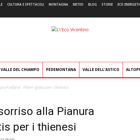
LE
CULTURA E SPETTACOLI
MONTAGNA
METEO
BLOG
STORIE
ECO ENERGETI
L'Eco
Vicentino
VALLE DEL CHIAMPO
PEDEMONTANA
VALLE DELL’ASTICO
ALTOP
ura Padana”. Alberi gratis per i thienesi
sorriso alla Pianura
is per i thienesi
021 19:03
)