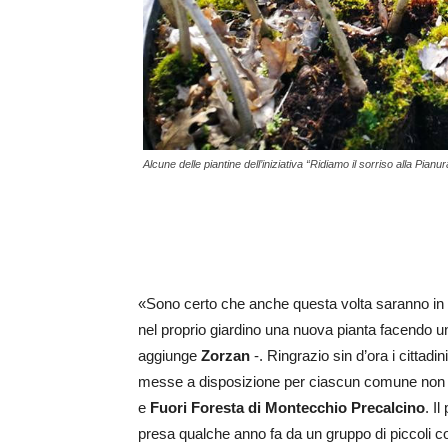
Alcune delle piantine dell’iniziativa “Ridiamo il sorriso alla Pian
«Sono certo che anche questa volta saranno in m
nel proprio giardino una nuova pianta facendo 
aggiunge
Zorzan
-. Ringrazio sin d’ora i cittadi
messe a disposizione per ciascun comune non
e
Fuori Foresta di Montecchio Precalcino
. I
presa qualche anno fa da un gruppo di piccoli c