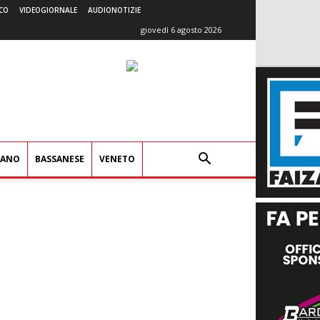
CO
VIDEOGIORNALE
AUDIONOTIZIE
giovedì 6 agosto 2026
IANO
BASSANESE
VENETO