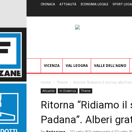
CRONACA
ATTUALITÀ
ECONOMIA LOCALE
SPORT LOCA
VICENZA
VAL LEOGRA
VALLE DELL’AGNO
Home
Thiene
Ritorna “Ridiamo il sorriso alla Pian
Attualità
In Evidenza
Thiene
Ritorna “Ridiamo il 
Padana”. Alberi grat
Da
Redazione
-
27 Luglio 2021
(aggiornato il
27 Luglio 2