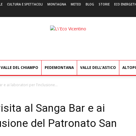
LE
CULTURA E SPETTACOLI
MONTAGNA
METEO
BLOG
STORIE
ECO ENERGETI
L'Eco
Vicentino
VALLE DEL CHIAMPO
PEDEMONTANA
VALLE DELL’ASTICO
ALTOP
 e ai laboratori per l’inclusione...
isita al Sanga Bar e ai
lusione del Patronato San