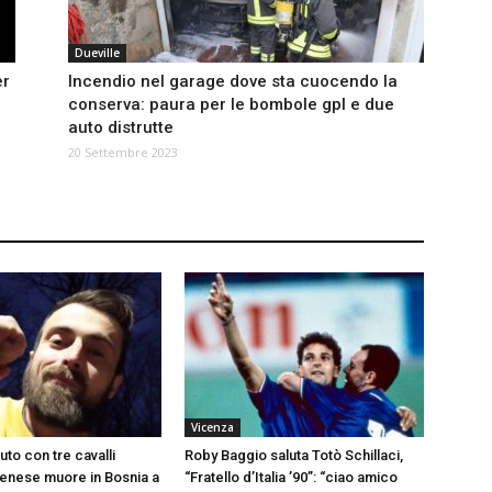
Dueville
er
Incendio nel garage dove sta cuocendo la
conserva: paura per le bombole gpl e due
auto distrutte
20 Settembre 2023
Vicenza
uto con tre cavalli
Roby Baggio saluta Totò Schillaci,
hienese muore in Bosnia a
“Fratello d’Italia ’90”: “ciao amico