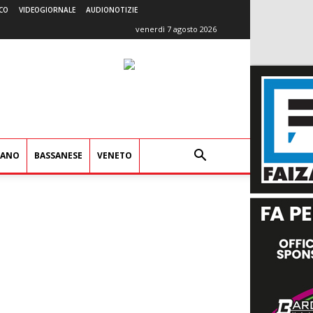
CO
VIDEOGIORNALE
AUDIONOTIZIE
venerdì 7 agosto 2026
IANO
BASSANESE
VENETO