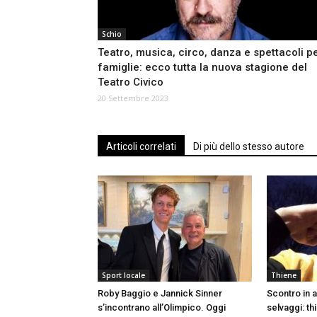
Schio
Teatro, musica, circo, danza e spettacoli p
famiglie: ecco tutta la nuova stagione del
Teatro Civico
20 Settembre 2023
Articoli correlati
Di più dello stesso autore
Sport locale
Thiene
Roby Baggio e Jannick Sinner
Scontro in a
s’incontrano all’Olimpico. Oggi
selvaggi: t