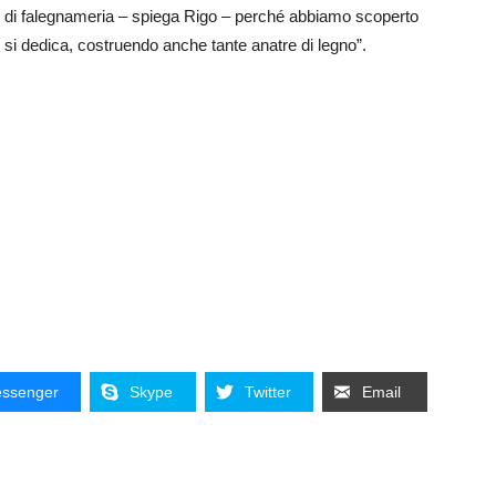
rio di falegnameria – spiega Rigo – perché abbiamo scoperto
i si dedica, costruendo anche tante anatre di legno”.
ssenger
Skype
Twitter
Email