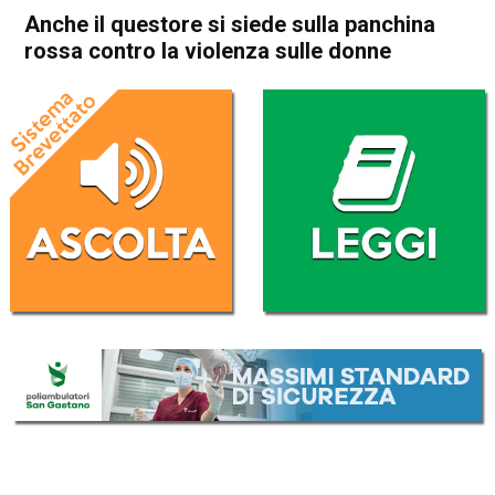
Anche il questore si siede sulla panchina
rossa contro la violenza sulle donne
Home
Thiene
Sarcedo
Attualità
In Evidenza
Thiene
Sarcedo
Anche il questore si siede
sulla panchina rossa contro
la violenza sulle donne
Da
Mariagrazia Bonollo
8 Novembre 2018
(aggiornato il
8 Novembre 2018 18:27
)
ASCOLTA L'AUDIO