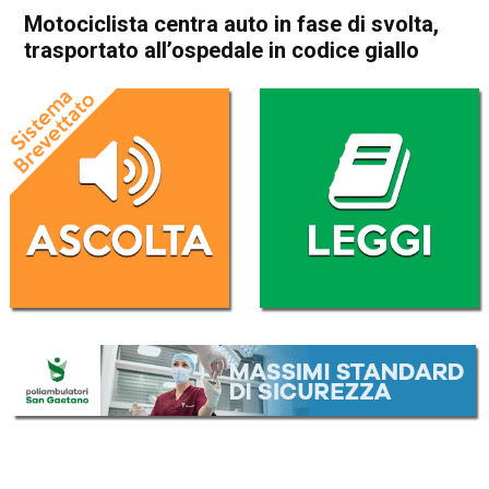
Motociclista centra auto in fase di svolta,
trasportato all’ospedale in codice giallo
Home
Thiene
Sarcedo
Cronaca
In Evidenza
Thiene
Sarcedo
Motociclista centra auto in
fase di svolta, trasportato
all’ospedale in codice giallo
Da
Enrico Pigato
9 Novembre 2022
ASCOLTA L'AUDIO