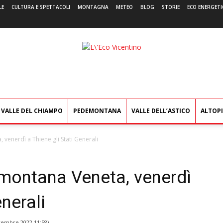
LE
CULTURA E SPETTACOLI
MONTAGNA
METEO
BLOG
STORIE
ECO ENERGETI
L'Eco
Vicentino
VALLE DEL CHIAMPO
PEDEMONTANA
VALLE DELL’ASTICO
ALTOP
venerdì a Thiene gli Stati Generali
montana Veneta, venerdì
enerali
vembre 2022 11:58
)