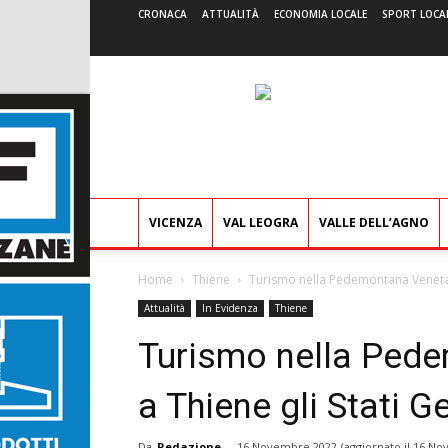
CRONACA
ATTUALITÀ
ECONOMIA LOCALE
SPORT LOCA
VICENZA
VAL LEOGRA
VALLE DELL’AGNO
Home
Thiene
Turismo nella Pedemontana Veneta, 
Attualità
In Evidenza
Thiene
Turismo nella Pede
a Thiene gli Stati G
Da
Redazione
-
16 Novembre 2022
(aggiornato il
16 No