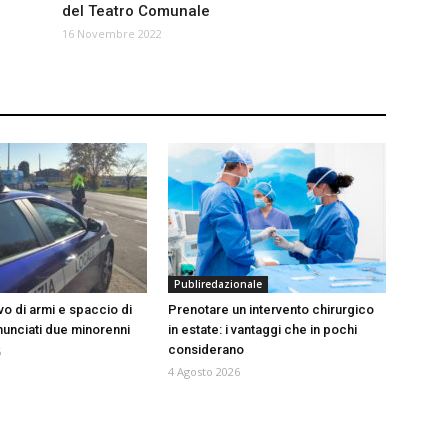
del Teatro Comunale
16 Novembre 2022
Publiredazionale
vo di armi e spaccio di
Prenotare un intervento chirurgico
nunciati due minorenni
in estate: i vantaggi che in pochi
considerano
6
4 Agosto 2026