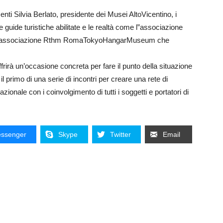
ti Silvia Berlato, presidente dei Musei AltoVicentino, i
le guide turistiche abilitate e le realtà come l”associazione
n” e l’associazione Rthm RomaTokyoHangarMuseum che
frirà un’occasione concreta per fare il punto della situazione
l primo di una serie di incontri per creare una rete di
zionale con i coinvolgimento di tutti i soggetti e portatori di
ssenger
Skype
Twitter
Email