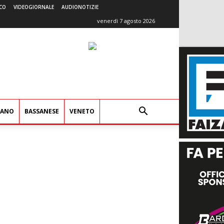
CO
VIDEOGIORNALE
AUDIONOTIZIE
venerdì 7 agosto 2026
IANO
BASSANESE
VENETO