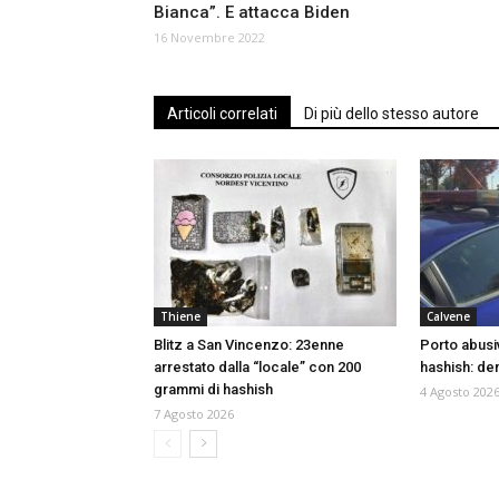
Bianca”. E attacca Biden
16 Novembre 2022
Articoli correlati
Di più dello stesso autore
Thiene
Calvene
Blitz a San Vincenzo: 23enne
Porto abusi
arrestato dalla “locale” con 200
hashish: de
grammi di hashish
4 Agosto 202
7 Agosto 2026