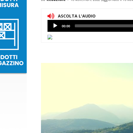
ASCOLTA L'AUDIO
Lettore
00:00
Audio