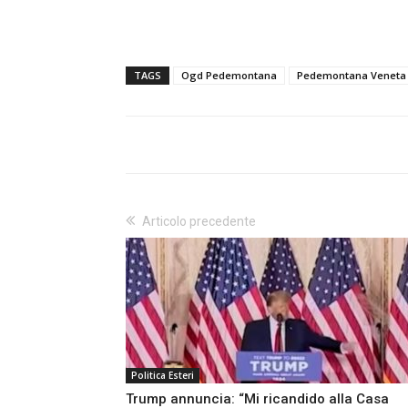
TAGS
Ogd Pedemontana
Pedemontana Veneta
Articolo precedente
Politica Esteri
Trump annuncia: “Mi ricandido alla Casa