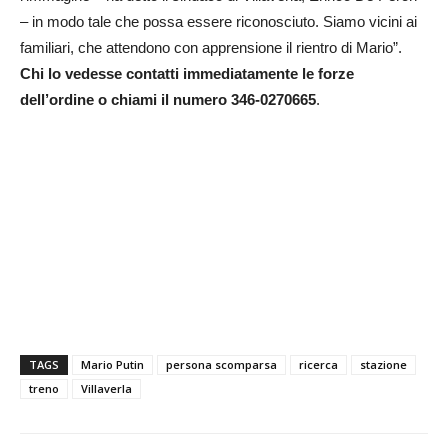
– in modo tale che possa essere riconosciuto. Siamo vicini ai
familiari, che attendono con apprensione il rientro di Mario”.
Chi lo vedesse contatti immediatamente le forze
dell’ordine o chiami il numero 346-0270665
.
TAGS
Mario Putin
persona scomparsa
ricerca
stazione
treno
Villaverla