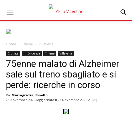
Home
Thiene
Villaverla
Cronaca
In Evidenza
Thiene
Villaverla
75enne malato di Alzheimer
sale sul treno sbagliato e si
perde: ricerche in corso
Da
Mariagrazia Bonollo
23 Novembre 2022
(aggiornato il
23 Novembre 2022 21:46
)