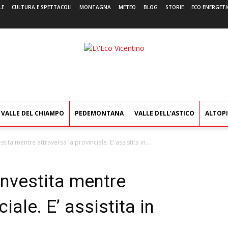
LE
CULTURA E SPETTACOLI
MONTAGNA
METEO
BLOG
STORIE
ECO ENERGETI
L'Eco
Vicentino
VALLE DEL CHIAMPO
PEDEMONTANA
VALLE DELL’ASTICO
ALTOP
tita mentre attraversa la provinciale. E’ assistita in...
investita mentre
iale. E’ assistita in