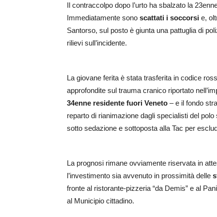
Il contraccolpo dopo l’urto ha sbalzato la 23enne s
Immediatamente sono
scattati i soccorsi
e, ol
Santorso, sul posto è giunta una pattuglia di pol
rilievi sull’incidente.
La giovane ferita è stata trasferita in codice ros
approfondite sul trauma cranico riportato nell’
34enne residente fuori Veneto
– e il fondo st
reparto di rianimazione dagli specialisti del polo
sotto sedazione e sottoposta alla Tac per esclude
La prognosi rimane ovviamente riservata in att
l’investimento sia avvenuto in prossimità delle
s
fronte al ristorante-pizzeria “da Demis” e al Panif
al Municipio cittadino.