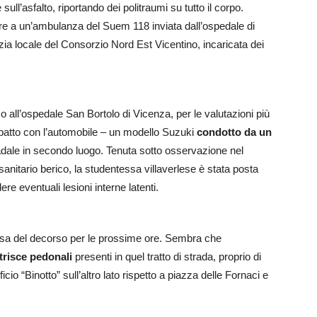
ull’asfalto, riportando dei politraumi su tutto il corpo.
tre a un’ambulanza del Suem 118 inviata dall’ospedale di
izia locale del Consorzio Nord Est Vicentino, incaricata dei
so all’ospedale San Bortolo di Vicenza, per le valutazioni più
impatto con l’automobile – un modello Suzuki
condotto da un
radale in secondo luogo. Tenuta sotto osservazione nel
 sanitario berico, la studentessa villaverlese è stata posta
re eventuali lesioni interne latenti.
esa del decorso per le prossime ore. Sembra che
trisce
pedonali
presenti in quel tratto di strada, proprio di
icio “Binotto” sull’altro lato rispetto a piazza delle Fornaci e