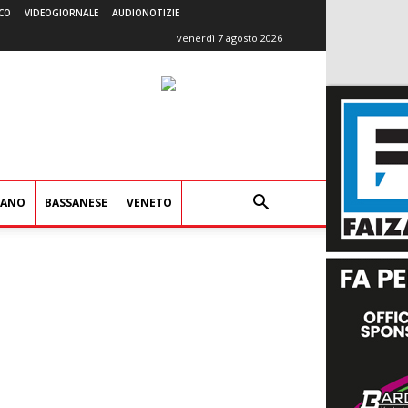
CO
VIDEOGIORNALE
AUDIONOTIZIE
venerdì 7 agosto 2026
IANO
BASSANESE
VENETO