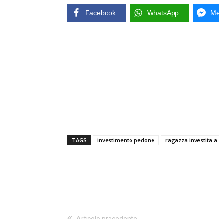
Facebook
WhatsApp
Me
TAGS
investimento pedone
ragazza investita a 
Articolo precedente