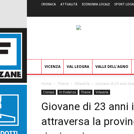
CRONACA
ATTUALITÀ
ECONOMIA LOCALE
SPORT LOCA
VICENZA
VAL LEOGRA
VALLE DELL’AGNO
Home
Thiene
Villaverla
Giovane di 23 anni inves
Cronaca
In Evidenza
Thiene
Villaverla
Giovane di 23 anni 
attraversa la provinc