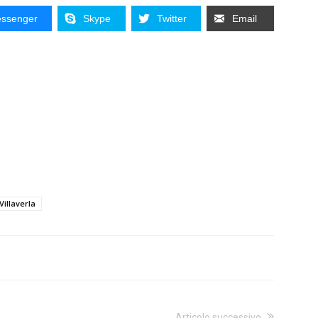
ssenger
Skype
Twitter
Email
Villaverla
Articolo successivo