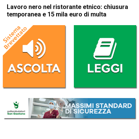
Lavoro nero nel ristorante etnico: chiusura
temporanea e 15 mila euro di multa
Home
Thiene
Zanè
Cronaca
In Evidenza
Thiene
Zanè
Lavoro nero nel ristorante
etnico: chiusura temporanea
e 15 mila euro di multa
Da
Redazione
31 Luglio 2023
(aggiornato il
31 Luglio 2023 14:57
)
ASCOLTA L'AUDIO