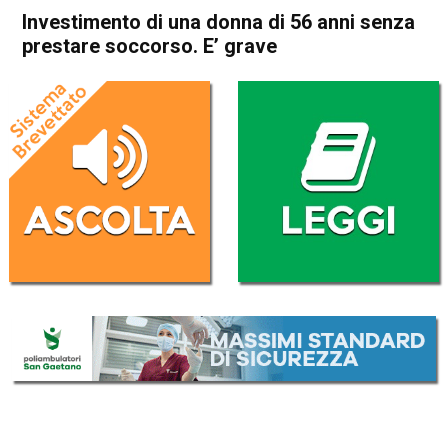
Investimento di una donna di 56 anni senza
prestare soccorso. E’ grave
Home
Thiene
Zugliano
Cronaca
In Evidenza
Thiene
Zugliano
Investimento di una donna di
56 anni senza prestare
soccorso. E’ grave
Da
Omar Dal Maso
14 Aprile 2021
(aggiornato il
14 Aprile 2021 23:18
)
ASCOLTA L'AUDIO