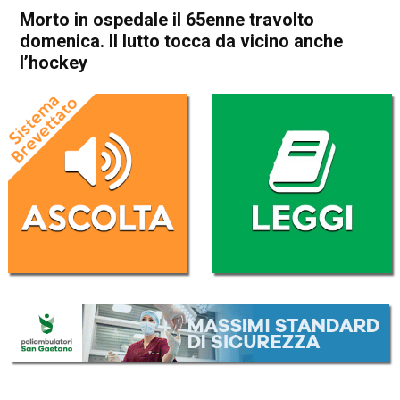
Morto in ospedale il 65enne travolto
domenica. Il lutto tocca da vicino anche
l’hockey
Home
Valdagno
Cronaca
In Evidenza
Valdagno
Trissino
Morto in ospedale il 65enne
travolto domenica. Il lutto
tocca da vicino anche
l’hockey
Da
Omar Dal Maso
16 Gennaio 2025
(aggiornato il
16 Gennaio 2025 14:09
)