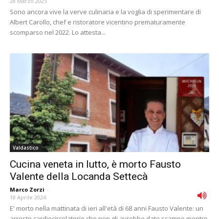
28 Marzo 2025
Sono ancora vive la verve culinaria e la voglia di sperimentare di
Albert Carollo, chef e ristoratore vicentino prematuramente
scomparso nel 2022. Lo attesta...
Valdastico
Cucina veneta in lutto, è morto Fausto
Valente della Locanda Settecà
Marco Zorzi
-
18 Aprile 2024
E' morto nella mattinata di ieri all'età di 68 anni Fausto Valente: un
arresto cardiocircolatorio che non gli avrebbe dato scampo mentre