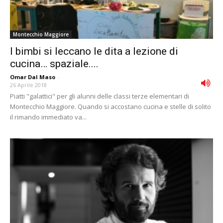
Montecchio Maggiore
I bimbi si leccano le dita a lezione di
cucina… spaziale....
Omar Dal Maso
-
26 Aprile 2018
Piatti "galattici" per gli alunni delle classi terze elementari di
Montecchio Maggiore. Quando si accostano cucina e stelle di solito
il rimando immediato va...