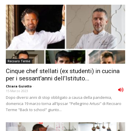
Recoaro Terme
Cinque chef stellati (ex studenti) in cucina
per i sessant’anni dell’Istituto...
Chiara Guiotto
-
15 Marzo 2023
Dopo diversi anni di stop obbligato a causa della pandemia,
domenica 19 marzo torna all'Ipssar "Pellegrino Artusi" di Recoaro
Terme "Back to school" giunto...