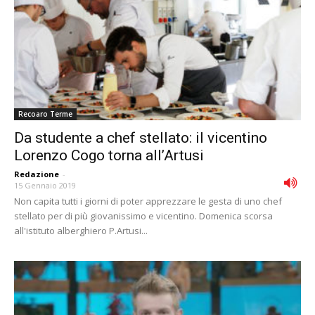
Recoaro Terme
Da studente a chef stellato: il vicentino
Lorenzo Cogo torna all’Artusi
Redazione
-
15 Gennaio 2019
Non capita tutti i giorni di poter apprezzare le gesta di uno chef
stellato per di più giovanissimo e vicentino. Domenica scorsa
all'istituto alberghiero P.Artusi...