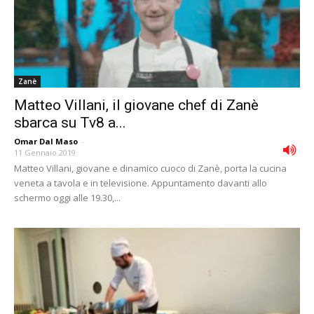
Zanè
Matteo Villani, il giovane chef di Zanè
sbarca su Tv8 a...
Omar Dal Maso
-
11 Gennaio 2019
Matteo Villani, giovane e dinamico cuoco di Zanè, porta la cucina
veneta a tavola e in televisione. Appuntamento davanti allo
schermo oggi alle 19.30,...