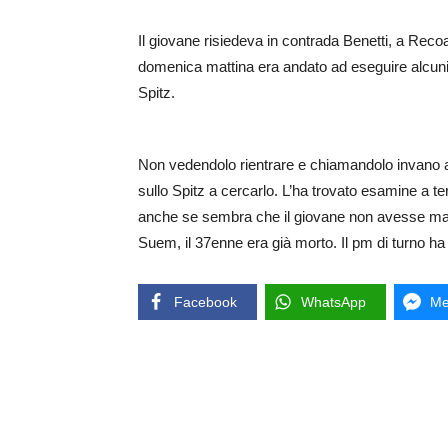
Il giovane risiedeva in contrada Benetti, a Recoa
domenica mattina era andato ad eseguire alcuni l
Spitz.
Non vedendolo rientrare e chiamandolo invano al 
sullo Spitz a cercarlo. L’ha trovato esamine a te
anche se sembra che il giovane non avesse mai ma
Suem, il 37enne era già morto. Il pm di turno ha
Facebook
WhatsApp
Me