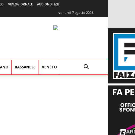
CO
VIDEOGIORNALE
AUDIONOTIZIE
venerdì 7 agosto 2026
IANO
BASSANESE
VENETO