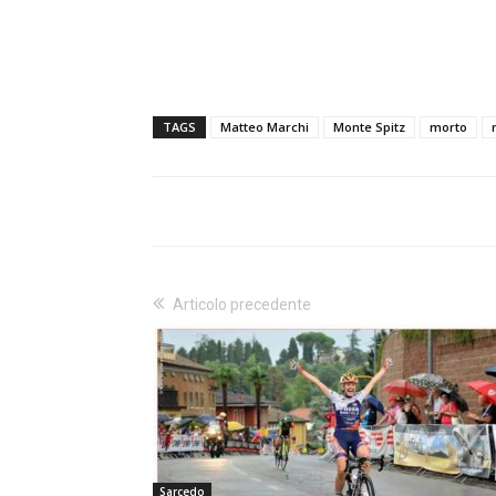
TAGS
Matteo Marchi
Monte Spitz
morto
Articolo precedente
Sarcedo