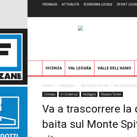
CRONACA
ATTUALITÀ
ECONOMIA LOCALE
SPORT LOCA
VICENZA
VAL LEOGRA
VALLE DELL’AGNO
Home
Valdagno
Recoaro Terme
Va a trascorr
Cronaca
In Evidenza
Valdagno
Recoaro Terme
Va a trascorrere la
baita sul Monte Spi