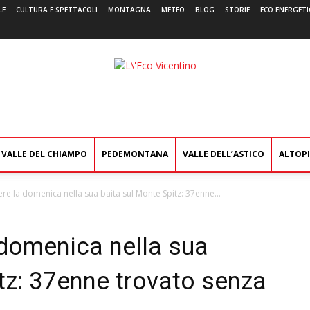
LE
CULTURA E SPETTACOLI
MONTAGNA
METEO
BLOG
STORIE
ECO ENERGETI
L'Eco
Vicentino
VALLE DEL CHIAMPO
PEDEMONTANA
VALLE DELL’ASTICO
ALTOP
ere la domenica nella sua baita sul Monte Spitz: 37enne...
 domenica nella sua
tz: 37enne trovato senza