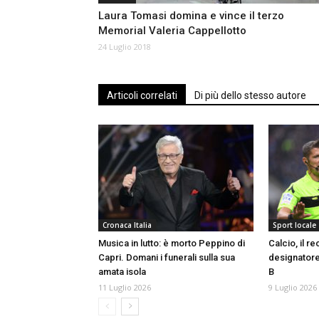
Laura Tomasi domina e vince il terzo
Memorial Valeria Cappellotto
24 Luglio 2018
Articoli correlati
Di più dello stesso autore
Cronaca Italia
Sport locale
Musica in lutto: è morto Peppino di
Calcio, il 
Capri. Domani i funerali sulla sua
designatore 
amata isola
B
11 Luglio 2026
9 Luglio 2026