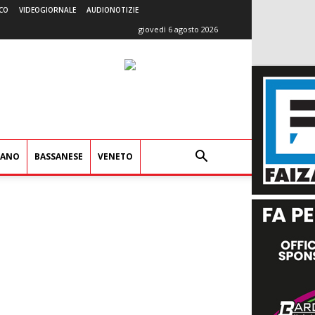
CO
VIDEOGIORNALE
AUDIONOTIZIE
giovedì 6 agosto 2026
IANO
BASSANESE
VENETO