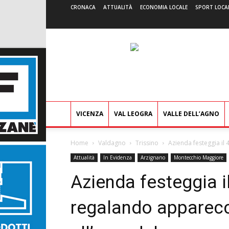
CRONACA
ATTUALITÀ
ECONOMIA LOCALE
SPORT LOCA
VICENZA
VAL LEOGRA
VALLE DELL’AGNO
Home
Valdagno
Trissino
Azienda festeggia il
Attualità
In Evidenza
Arzignano
Montecchio Maggiore
Azienda festeggia i
regalando apparecc