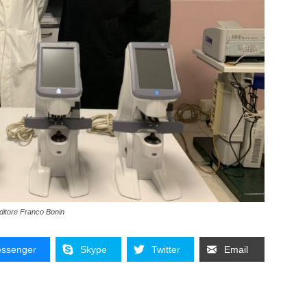
ditore Franco Bonin
ssenger
Skype
Twitter
Email