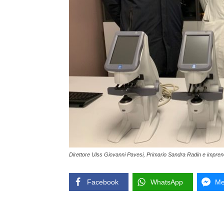
Direttore Ulss Giovanni Pavesi, Primario Sandra Radin e impren
Facebook
WhatsApp
Me