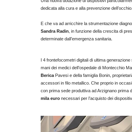
Una nuova dotazione di dispositivi particolarment
dedicata alla cura e alla prevenzione dell’occhio
E che va ad arricchire la strumentazione diagnost
Sandra Radin
, in funzione della crescita di pres
determinate dall’emergenza sanitaria.
I 4 frontefocometri digitali di ultima generazion
mani dei medici dell’ospedale di Montecchio Magg
Berica
Pavesi e della famiglia Bonin, proprietar
accessori in filo metallico. Che proprio in occa
con prima sede produttiva ad Arzignano prima de
mila euro
necessari per l’acquisto dei dispositivi 