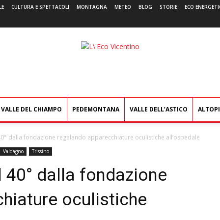
LE
CULTURA E SPETTACOLI
MONTAGNA
METEO
BLOG
STORIE
ECO ENERGETI
L'Eco
Vicentino
VALLE DEL CHIAMPO
PEDEMONTANA
VALLE DELL’ASTICO
ALTOP
 40° dalla fondazione regalando apparecchiature oculistiche all’ospedale
Valdagno
Trissino
l 40° dalla fondazione
hiature oculistiche