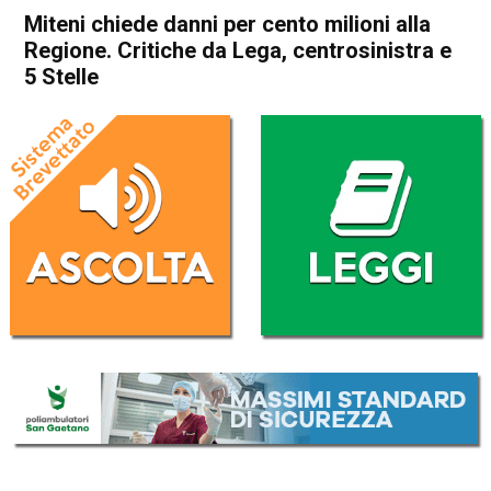
Miteni chiede danni per cento milioni alla
Regione. Critiche da Lega, centrosinistra e
5 Stelle
Home
Valdagno
Trissino
Attualità
In Evidenza
Valdagno
Trissino
Miteni chiede danni per cento
milioni alla Regione. Critiche
da Lega, centrosinistra e 5
Stelle
Da
Redazione
19 Gennaio 2018
(aggiornato il
19 Gennaio 2018 15:33
)