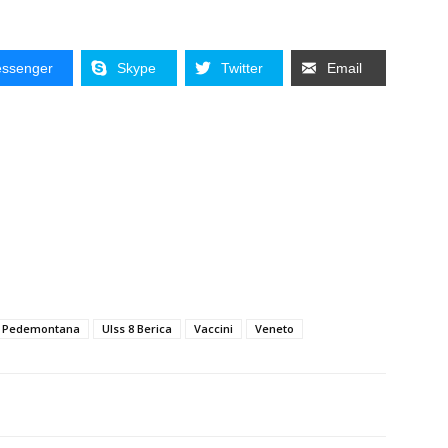
ssenger
Skype
Twitter
Email
7 Pedemontana
Ulss 8 Berica
Vaccini
Veneto