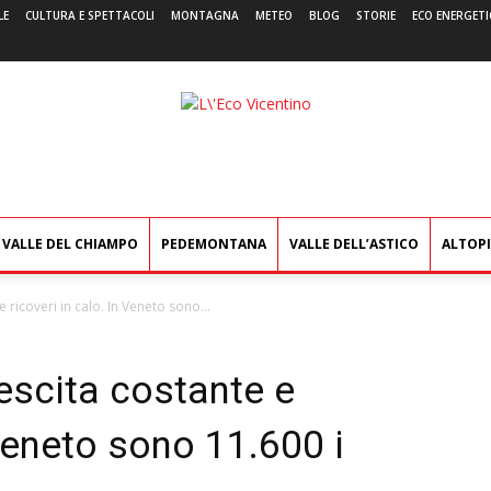
LE
CULTURA E SPETTACOLI
MONTAGNA
METEO
BLOG
STORIE
ECO ENERGETI
L'Eco
Vicentino
VALLE DEL CHIAMPO
PEDEMONTANA
VALLE DELL’ASTICO
ALTOP
e ricoveri in calo. In Veneto sono...
rescita costante e
 Veneto sono 11.600 i