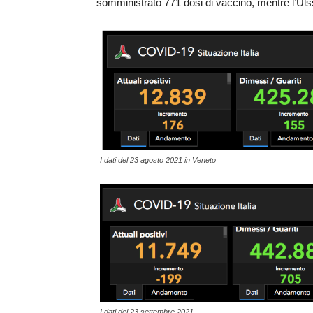
somministrato 771 dosi di vaccino, mentre l’Ulss 8
I dati del 23 agosto 2021 in Veneto
I dati del 23 settembre 2021