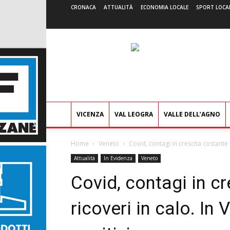
CRONACA
ATTUALITÀ
ECONOMIA LOCALE
SPORT LOCA
VICENZA
VAL LEOGRA
VALLE DELL’AGNO
Home
Veneto
Covid, contagi in crescita costante 
Attualità
In Evidenza
Veneto
Covid, contagi in c
ricoveri in calo. In