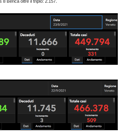
 Berica oltre il triplo: 2.157.