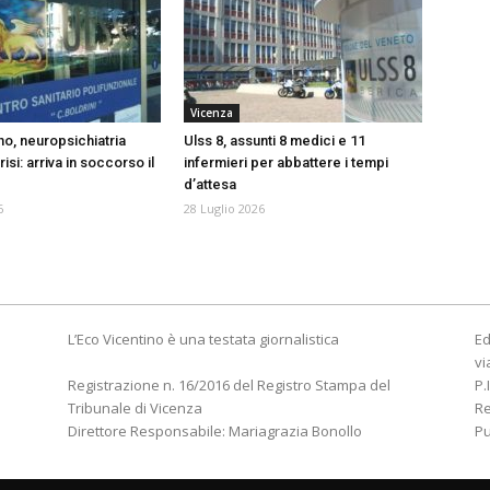
Vicenza
no, neuropsichiatria
Ulss 8, assunti 8 medici e 11
crisi: arriva in soccorso il
infermieri per abbattere i tempi
d’attesa
6
28 Luglio 2026
L’Eco Vicentino è una testata giornalistica
Ed
vi
Registrazione n. 16/2016 del Registro Stampa del
P.
Tribunale di Vicenza
R
Direttore Responsabile: Mariagrazia Bonollo
Pu