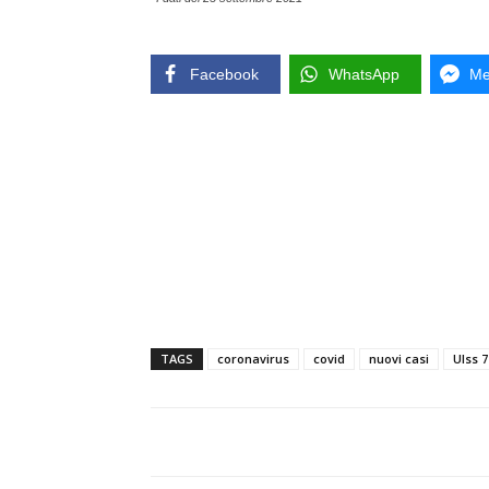
Facebook
WhatsApp
Me
TAGS
coronavirus
covid
nuovi casi
Ulss 