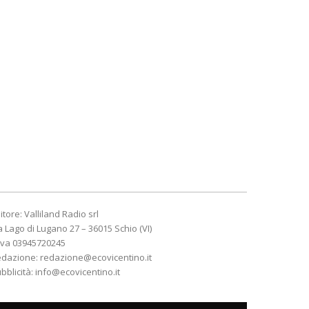
itore: Valliland Radio srl
a Lago di Lugano 27 – 36015 Schio (VI)
Iva 03945720245
edazione:
redazione@ecovicentino.it
bblicità:
info@ecovicentino.it