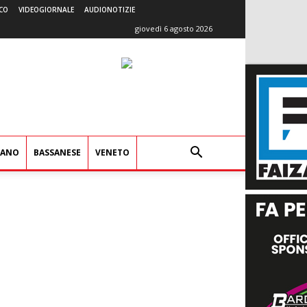
CO
VIDEOGIORNALE
AUDIONOTIZIE
giovedì 6 agosto 2026
IANO
BASSANESE
VENETO