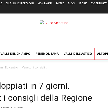
LE
CULTURA E SPETTACOLI
MONTAGNA
METEO
BLOG
STORIE
ECO ENERGETI
L'Eco
Vicentino
VALLE DEL CHIAMPO
PEDEMONTANA
VALLE DELL’ASTICO
ALTOP
ni. Epicentro in Veneto: i consigli...
oppiati in 7 giorni.
 i consigli della Regione
5 Agosto 2022 18:08
)