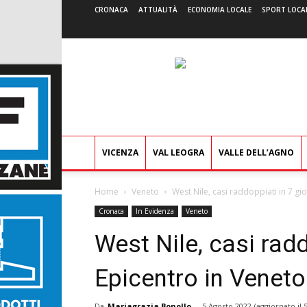
CRONACA
ATTUALITÀ
ECONOMIA LOCALE
SPORT LOCA
VICENZA
VAL LEOGRA
VALLE DELL’AGNO
Home
Veneto
West Nile, casi raddoppiati in 7 gior
Cronaca
In Evidenza
Veneto
West Nile, casi radd
Epicentro in Veneto:
Da
Mariagrazia Bonollo
-
5 Agosto 2022
(aggiornato il