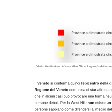
I dati sulla diffusione del virus West Nile al 2 agoto (bollettino s
Il
Veneto
si conferma quindi l’
epicentro della d
Regione del Veneto
comunica di star affrontand
che in alcuni casi può provocare una forma neuro
persone deboli. Per la West Nile
non esiste un
persone sappiano come difendersi al meglio dalla