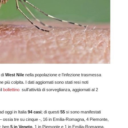
i di
West Nile
nella popolazione e l’infezione trasmessa
 più colpita. I dati aggiornati sono stati resi noti
il
bollettino
sull’attività di sorveglianza, aggiornati al 2
d oggi in Italia
94 casi
; di questi
55
si sono manifestati
– ossia tre su cinque -, 16 in Emilia-Romagna, 4 Piemonte,
: ben
5 in Veneto
, 1 in Piemonte e 1 in Emilia-Romagna.