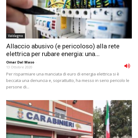
Valdagno
Allaccio abusivo (e pericoloso) alla rete
elettrica per rubare energia: una...
Omar Dal Maso
-
13 Ottobre 2020
Per risparmiare una manciata di euro di energia elettrica si è
beccata una denuncia e, soprattutto, ha messo in serio pericolo le
persone di...