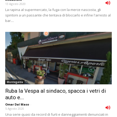
13 Agosto 2020
La rapina al supermercato, la fuga con la merce nascosta, gli
spintoni a un passante che tentava di bloccarlo e infine l'arresto al
bar....
Montegalda
Ruba la Vespa al sindaco, spacca i vetri di
auto e...
Omar Dal Maso
-
5 Agosto 2020
Una serie quasi da record di furti e danneggiamenti denunciati in