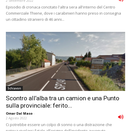
2 Settembre 2022
Episodio di cronaca concitato l'altra sera all'interno del Centro
Commerciale Thiene, dove i carabinieri hanno preso in consegna
un cittadino straniero di 46 anni...
Schiavon
Scontro all’alba tra un camion e una Punto
sulla provinciale: ferito...
Omar Dal Maso
-
2 Agosto 2022
Ci potrebbe essere un colpo di sonno o una distrazione che
poteva rivelarsi fatale all'origine dell'incidente avvenuto