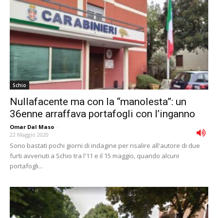
Schio
Nullafacente ma con la “manolesta”: un
36enne arraffava portafogli con l’inganno
Omar Dal Maso
-
22 Maggio 2020
Sono bastati pochi giorni di indagine per risalire all'autore di due
furti avvenuti a Schio tra l'11 e il 15 maggio, quando alcuni
portafogli...