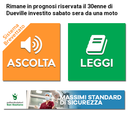
Rimane in prognosi riservata il 30enne di
Dueville investito sabato sera da una moto
Home
Vicenza
Arcugnano
Vicenza
Arcugnano
Cronaca
In Evidenza
Rimane in prognosi riservata
il 30enne di Dueville investito
sabato sera da una moto
Da
Omar Dal Maso
18 Agosto 2020
(aggiornato il
18 Agosto 2020 19:57
)
ASCOLTA L'AUDIO