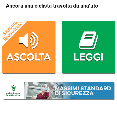
Ancora una ciclista travolta da una’uto
Home
Vicenza
Caldogno
Vicenza
Caldogno
Cronaca
In Evidenza
Ancora una ciclista travolta
da una’uto
Da
Redazione
5 Ottobre 2019
(aggiornato il
6 Ottobre 2019 12:21
)
ASCOLTA L'AUDIO
Lettore
00:00
00:00