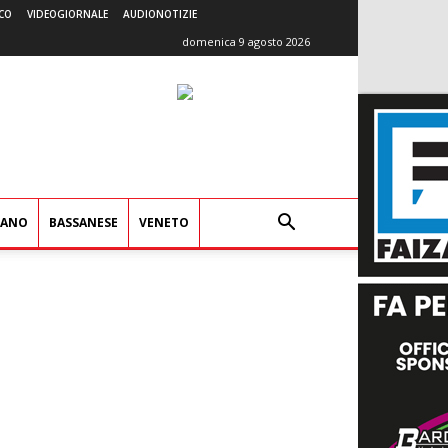
CO
VIDEOGIORNALE
AUDIONOTIZIE
domenica 9 agosto 2026
IANO
BASSANESE
VENETO