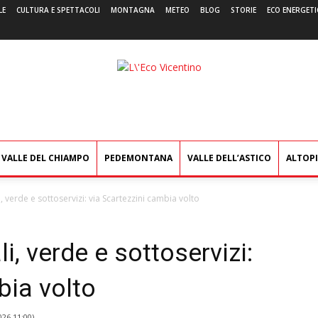
LE
CULTURA E SPETTACOLI
MONTAGNA
METEO
BLOG
STORIE
ECO ENERGETI
L'Eco
Vicentino
VALLE DEL CHIAMPO
PEDEMONTANA
VALLE DELL’ASTICO
ALTOP
 verde e sottoservizi: via Scartezzini cambia volto
, verde e sottoservizi:
bia volto
026 11:00
)