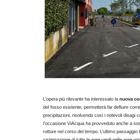
L’opera più rilevante ha interessato la
nuova co
del fosso esistente, permetterà far defluire co
precipitazioni, risolvendo così i notevoli disagi 
l’occasione ViAcqua ha provveduto anche a sosti
rotture nel corso del tempo. L’ultimo passaggio 
sistemazione di tutte le aree verdi nelle aree ogg