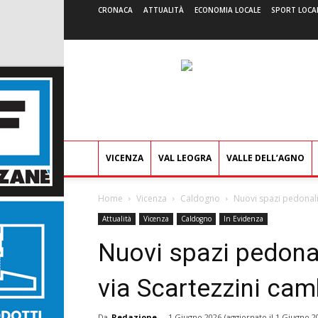
CRONACA
ATTUALITÀ
ECONOMIA LOCALE
SPORT LOCA
VICENZA
VAL LEOGRA
VALLE DELL’AGNO
Home
Vicenza
Caldogno
Nuovi spazi pedonali,
Attualità
Vicenza
Caldogno
In Evidenza
Nuovi spazi pedonali
via Scartezzini cam
Da
Redazione
-
1 Giugno 2026
(aggiornato il
1 Giugno 2