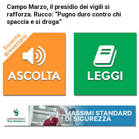
Campo Marzo, il presidio dei vigili si
rafforza. Rucco: “Pugno duro contro chi
spaccia e si droga”
Home
Vicenza
Attualità
In Evidenza
Vicenza
Campo Marzo, il presidio dei
vigili si rafforza. Rucco:
“Pugno duro contro chi
spaccia e si droga”
Da
Redazione
13 Settembre 2018
(aggiornato il
14 Settembre 2018 9:30
)