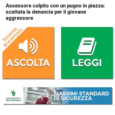
Assessore colpito con un pugno in piazza:
scattata la denuncia per il giovane
aggressore
Home
Vicenza
Dueville
Cronaca
Vicenza
Dueville
In Evidenza
Assessore colpito con un
pugno in piazza: scattata la
denuncia per il giovane
aggressore
Da
Mariagrazia Bonollo
6 Ottobre 2020
(aggiornato il
7 Ottobre 2020 12:08
)