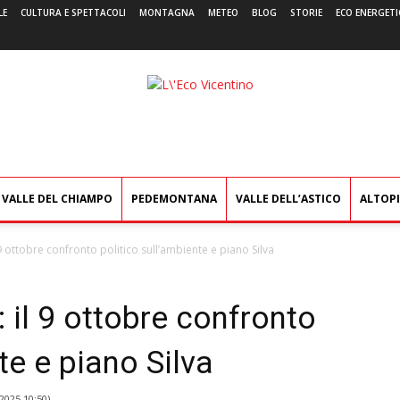
LE
CULTURA E SPETTACOLI
MONTAGNA
METEO
BLOG
STORIE
ECO ENERGETI
L'Eco
Vicentino
VALLE DEL CHIAMPO
PEDEMONTANA
VALLE DELL’ASTICO
ALTOP
 9 ottobre confronto politico sull’ambiente e piano Silva
: il 9 ottobre confronto
te e piano Silva
2025 10:50
)