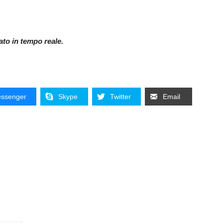
nato in tempo reale.
ssenger
Skype
Twitter
Email