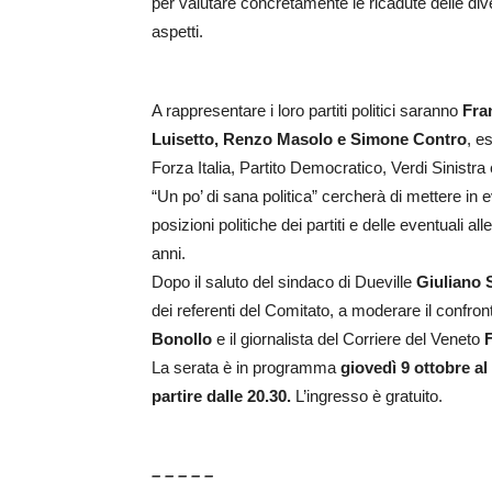
per valutare concretamente le ricadute delle divers
aspetti.
A rappresentare i loro partiti politici saranno
Fra
Luisetto, Renzo Masolo e Simone Contro
, e
Forza Italia, Partito Democratico, Verdi Sinistra
“Un po’ di sana politica” cercherà di mettere in ev
posizioni politiche dei partiti e delle eventuali 
anni.
Dopo il saluto del sindaco di Dueville
Giuliano 
dei referenti del Comitato, a moderare il confron
Bonollo
e il giornalista del Corriere del Veneto
La serata è in programma
giovedì 9 ottobre al
partire dalle 20.30.
L’ingresso è gratuito.
– – – – –