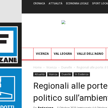
CRONACA
ATTUALITÀ
ECONOMIA LOCALE
SPORT LOCA
VICENZA
VAL LEOGRA
VALLE DELL’AGNO
Home
Vicenza
Dueville
Regionali alle porte: il
Attualità
Vicenza
Dueville
In Evidenza
Regionali alle porte
politico sull’ambien
Da
Redazione
-
5 Ottobre 2025
(aggiornato il
6 Ottobre 