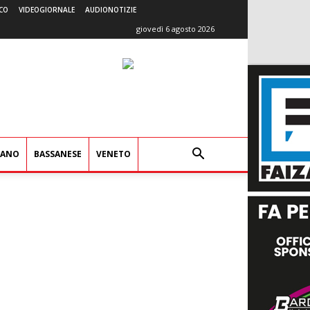
CO
VIDEOGIORNALE
AUDIONOTIZIE
giovedì 6 agosto 2026
IANO
BASSANESE
VENETO