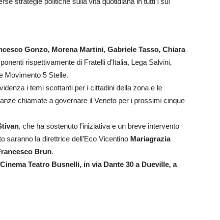
e strategie politiche sulla vita quotidiana in tutti i sui
ncesco Gonzo, Morena Martini, Gabriele Tasso, Chiara
sponenti rispettivamente di Fratelli d’Italia, Lega Salvini,
 e Movimento 5 Stelle.
idenza i temi scottanti per i cittadini della zona e le
alleanze chiamate a governare il Veneto per i prossimi cinque
Stivan
, che ha sostenuto l’iniziativa e un breve intervento
to saranno la direttrice dell’Eco Vicentino
Mariagrazia
Francesco Brun
.
 Cinema Teatro Busnelli, in via Dante 30 a Dueville, a