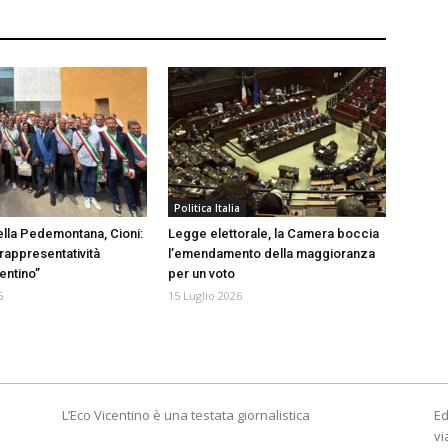
Politica Italia
ella Pedemontana, Cioni:
Legge elettorale, la Camera boccia
 rappresentatività
l’emendamento della maggioranza
centino”
per un voto
6
15 Luglio 2026
L’Eco Vicentino è una testata giornalistica
Ed
vi