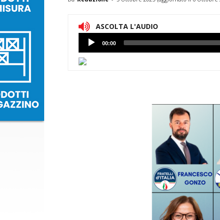
ASCOLTA L'AUDIO
Lettore
00:00
Audio