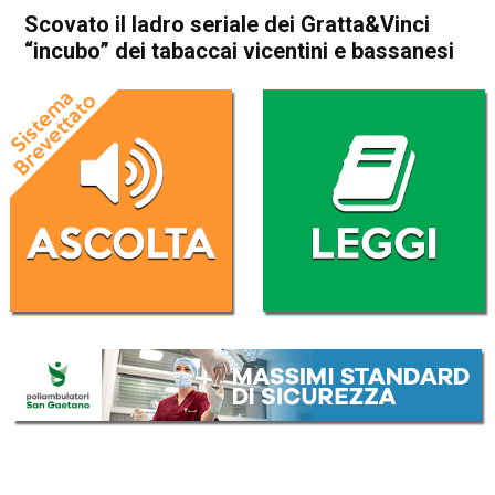
Scovato il ladro seriale dei Gratta&Vinci
“incubo” dei tabaccai vicentini e bassanesi
Home
Vicenza
Bassano del Grappa
Cronaca
In Evidenza
Vicenza
Scovato il ladro seriale dei
Gratta&Vinci “incubo” dei
tabaccai vicentini e
bassanesi
Da
Omar Dal Maso
8 Febbraio 2025
(aggiornato il
8 Febbraio 2025 17:07
)