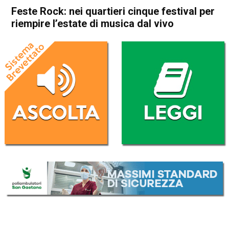
Feste Rock: nei quartieri cinque festival per
riempire l’estate di musica dal vivo
Home
Vicenza
Attualità
In Evidenza
Vicenza
Feste Rock: nei quartieri
cinque festival per riempire
l’estate di musica dal vivo
Da
Daniele Dal Dosso
23 Maggio 2017
(aggiornato il
23 Maggio 2017 19:11
)
ASCOLTA L'AUDIO