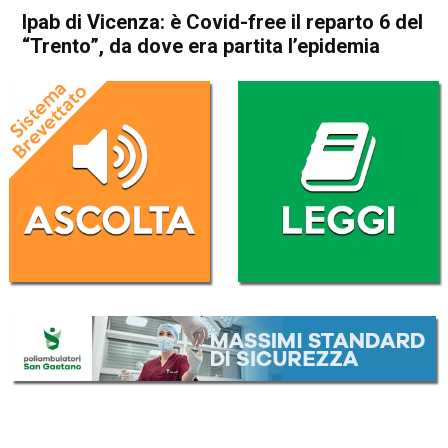
Ipab di Vicenza: è Covid-free il reparto 6 del
“Trento”, da dove era partita l’epidemia
Home
Vicenza
Attualità
In Evidenza
Vicenza
Ipab di Vicenza: è Covid-free
il reparto 6 del “Trento”, da
dove era partita l’epidemia
Da
Redazione
21 Maggio 2020
(aggiornato il
21 Maggio 2020 19:38
)
ASCOLTA L'AUDIO