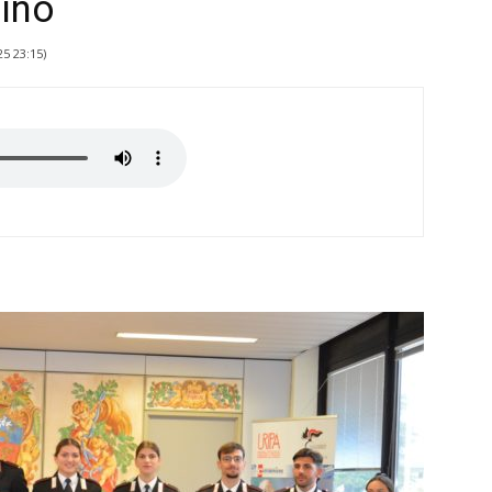
tino
25 23:15
)