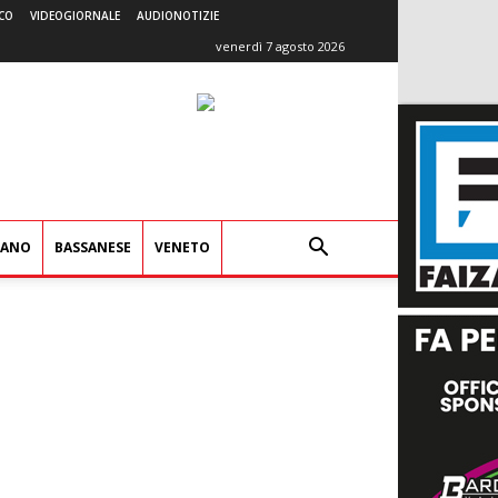
CO
VIDEOGIORNALE
AUDIONOTIZIE
venerdì 7 agosto 2026
IANO
BASSANESE
VENETO