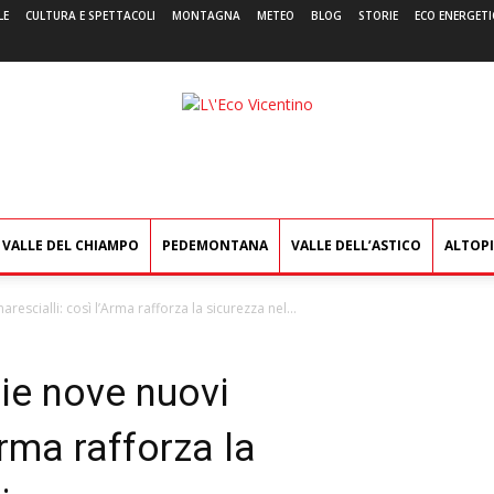
LE
CULTURA E SPETTACOLI
MONTAGNA
METEO
BLOG
STORIE
ECO ENERGETI
L'Eco
Vicentino
VALLE DEL CHIAMPO
PEDEMONTANA
VALLE DELL’ASTICO
ALTOP
escialli: così l’Arma rafforza la sicurezza nel...
ie nove nuovi
Arma rafforza la