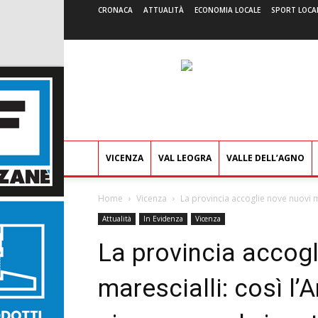
CRONACA
ATTUALITÀ
ECONOMIA LOCALE
SPORT LOCA
VICENZA
VAL LEOGRA
VALLE DELL’AGNO
Home
Vicenza
La provincia accoglie nove nuovi mar
Attualità
In Evidenza
Vicenza
La provincia accogl
marescialli: così l’