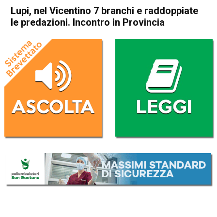
Lupi, nel Vicentino 7 branchi e raddoppiate
le predazioni. Incontro in Provincia
Home
Vicenza
Attualità
In Evidenza
Vicenza
Lupi, nel Vicentino 7 branchi e
raddoppiate le predazioni.
Incontro in Provincia
Da
Redazione
3 Luglio 2024
(aggiornato il
3 Luglio 2024 8:24
)
ASCOLTA L'AUDIO