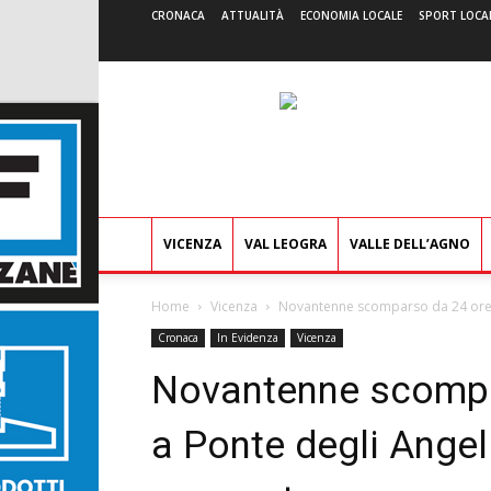
CRONACA
ATTUALITÀ
ECONOMIA LOCALE
SPORT LOCA
VICENZA
VAL LEOGRA
VALLE DELL’AGNO
Home
Vicenza
Novantenne scomparso da 24 ore f
Cronaca
In Evidenza
Vicenza
Novantenne scompa
a Ponte degli Angel