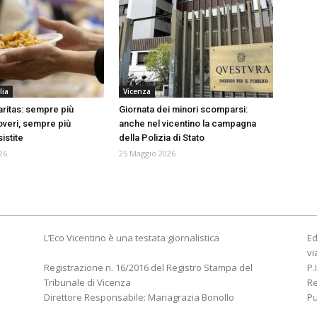
lia
Vicenza
ritas: sempre più
Giornata dei minori scomparsi:
overi, sempre più
anche nel vicentino la campagna
istite
della Polizia di Stato
26
25 Maggio 2026
L’Eco Vicentino è una testata giornalistica
Ed
vi
Registrazione n. 16/2016 del Registro Stampa del
P.
Tribunale di Vicenza
R
Direttore Responsabile: Mariagrazia Bonollo
Pu