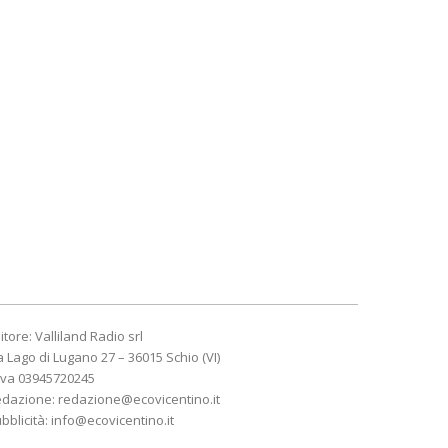
itore: Valliland Radio srl
a Lago di Lugano 27 – 36015 Schio (VI)
Iva 03945720245
edazione:
redazione@ecovicentino.it
bblicità:
info@ecovicentino.it