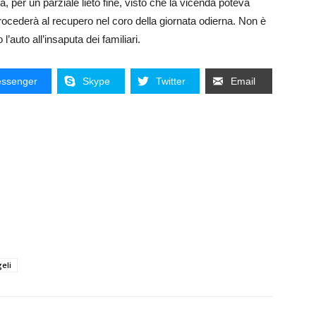
sa, per un parziale lieto fine, visto che la vicenda poteva
rocederà al recupero nel coro della giornata odierna. Non è
’auto all’insaputa dei familiari.
ssenger
Skype
Twitter
Email
eli