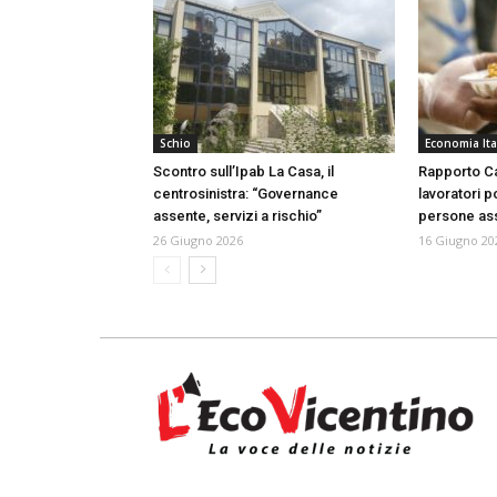
Schio
Economia Ita
Scontro sull’Ipab La Casa, il
Rapporto Ca
centrosinistra: “Governance
lavoratori p
assente, servizi a rischio”
persone ass
26 Giugno 2026
16 Giugno 20