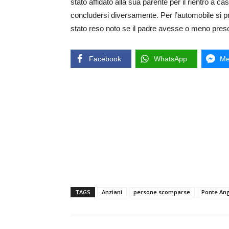
stato affidato alla sua parente per il rientro a ca
concludersi diversamente. Per l’automobile si p
stato reso noto se il padre avesse o meno preso l
Facebook
WhatsApp
Me
TAGS
Anziani
persone scomparse
Ponte Ang