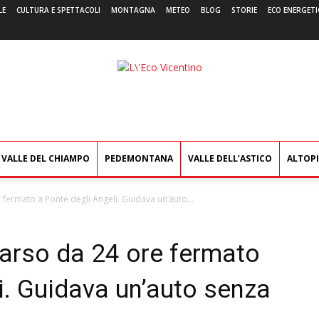
LE
CULTURA E SPETTACOLI
MONTAGNA
METEO
BLOG
STORIE
ECO ENERGETI
L'Eco
Vicentino
VALLE DEL CHIAMPO
PEDEMONTANA
VALLE DELL’ASTICO
ALTOP
ermato a Ponte degli Angeli. Guidava un’auto...
rso da 24 ore fermato
i. Guidava un’auto senza