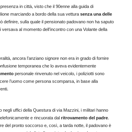
presenza in città, visto che il 90enne alla guida di
higlione marciando a bordo della sua vettura
senza una delle
può definire, sulla quale il pensionato padovano non ha saputo
cui versava al momento dell’incontro con una Volante della
eralità, ancora l’anziano signore non era in grado di fornire
di confusione temporanea che lo aveva evidentemente
umento
personale rinvenuto nel veicolo, i poliziotti sono
conoscere l’uomo come persona scomparsa, in base alla
enti.
negli uffici della Questura di via Mazzini, i militari hanno
ta telefonicamente e rincuorata dal
ritrovamento del padre
.
e del pronto soccorso e, così, a tarda notte, il padovano è