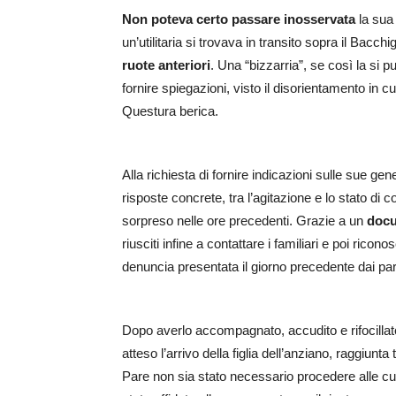
Non poteva certo passare inosservata
la sua 
un’utilitaria si trovava in transito sopra il Bacc
ruote anteriori
. Una “bizzarria”, se così la si 
fornire spiegazioni, visto il disorientamento in 
Questura berica.
Alla richiesta di fornire indicazioni sulle sue gen
risposte concrete, tra l’agitazione e lo stato 
sorpreso nelle ore precedenti. Grazie a un
doc
riusciti infine a contattare i familiari e poi ri
denuncia presentata il giorno precedente dai par
Dopo averlo accompagnato, accudito e rifocillato 
atteso l’arrivo della figlia dell’anziano, raggiun
Pare non sia stato necessario procedere alle cur