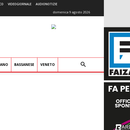
CO
VIDEOGIORNALE
AUDIONOTIZIE
domenica 9 agosto 2026
IANO
BASSANESE
VENETO